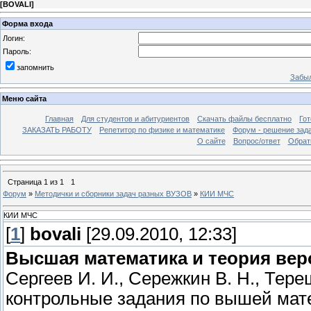
[
BOVALI
]
Форма входа
Логин:
Пароль:
запомнить
Забыл
Меню сайта
Главная
Для студентов и абитуриентов
Скачать файлы бесплатно
Го
ЗАКАЗАТЬ РАБОТУ
Репетитор по физике и математике
Форум - решение зад
О сайте
Вопрос/ответ
Обрат
Страница
1
из
1
1
Форум
»
Методички и сборники задач разных ВУЗОВ
»
КИИ МЧС
КИИ МЧС
[
1
]
bovali
[29.09.2010, 12:33]
Высшая математика и теория вер
Сергеев И. И., Сережкин В. Н., Тер
контрольные задания по вышей мат