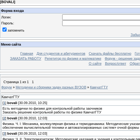
[
BOVALI
]
Форма входа
Логин:
Пароль:
запомнить
Забыл
Меню сайта
Главная
Для студентов и абитуриентов
Скачать файлы бесплатно
Го
ЗАКАЗАТЬ РАБОТУ
Репетитор по физике и математике
Форум - решение зад
О сайте
Вопрос/ответ
Обрат
Страница
1
из
1
1
Форум
»
Методички и сборники задач разных ВУЗОВ
»
КамчатГТУ
КамчатГТУ
[
1
]
bovali
[30.09.2010, 10:25]
Есть методички по физике для контрольной работы заочников
Заказать решение контрольной работы по физике КамчатГТУ
[
2
]
bovali
[30.09.2010, 12:03]
Физика. Ч. I: Механика, молекулярная физика и термодинамика: Методические указ
обеспечение вычислительной техники и автоматизированных систем» очной формы об
[
3
]
bovali
[30.09.2010, 12:03]
Физика: Ч. II: Электромагнетизм: Методические указания и задания к контрольным 