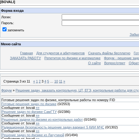
[
BOVALI
]
Форма входа
Логин:
Пароль:
запомнить
Забыл
Меню сайта
Главная
Для студентов и абитуриентов
Скачать файлы бесплатно
Го
ЗАКАЗАТЬ РАБОТУ
Репетитор по физике и математике
Форум - решение зад
О сайте
Вопрос/ответ
Обрат
Страница
3
из
11
«
1
2
3
4
5
…
10
11
»
Форум
»
Решение задач, заказать контрольную, ЦТ, ЕГЭ, контрольные работы для ст
Готовые решения задач по физике, контрольные работы по номеру FID
Готовые решения задач по физике
(
0
/
2553
)
Сообщение от:
bovali
»»
Решение задач по физике СамГТУ
(
0
/
2386
)
Сообщение от:
bovali
»»
Решенные задачи по физике из контрольных работ
(
0
/
1945
)
Сообщение от:
bovali
»»
Радиационная безопасность решение задач вариант 5 КИИ МЧС
(
0
/
1302
)
Сообщение от:
bovali
»»
Решение задач по физике из Лагутиной
(
0
/
1494
)
Сообщение от:
bovali
»»