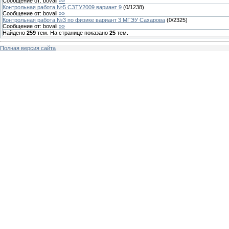
Сообщение от:
bovali
»»
Контрольная работа №5 СЗТУ2009 вариант 9
(
0
/
1238
)
Сообщение от:
bovali
»»
Контрольная работа №3 по физике вариант 3 МГЭУ Сахарова
(
0
/
2325
)
Сообщение от:
bovali
»»
Найдено
259
тем. На странице показано
25
тем.
Полная версия сайта