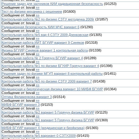
Решение задач для заочников КИИ радиационная безопасность
(
0
/
1253
)
Сообщение от:
bovali
»»
Тест по физике механика с решением
(
0
/
1600
)
Сообщение от:
bovali
»»
Контрольная работа №2 по физике СЗТУ методичка 2009г
(
2
/
1857
)
Сообщение от:
bovali
»»
Радиационная безопасность КИИ МЧС вариант 6
(
0
/
1290
)
Сообщение от:
bovali
»»
Контрольная работа №5 вар 4 СЗТУ 2009 Дзенковская
(
0
/
1305
)
Сообщение от:
bovali
»»
Контрольная работа ИИТ БГУИР вариант 9 Синяков
(
0
/
1318
)
Сообщение от:
bovali
»»
Физика БГУИР Синяков вариант 1 контрольная работа
(
0
/
1338
)
Сообщение от:
bovali
»»
Контрольная работа № 2 Горячун БГУИР вариант 4
(
0
/
1289
)
Сообщение от:
bovali
»»
Контрольная работа №1 по физике БГУИР Горячун вариант 4
(
0
/
1398
)
Сообщение от:
bovali
»»
Решения задач по физике МГУП вариант 8 контрольной работы
(
0
/
1451
)
Сообщение от:
bovali
»»
Контрольная работа №5 по физике СЗТУ 2009 вариант 7
(
0
/
1438
)
Сообщение от:
bovali
»»
Медицинская и биологическая физика вариант 10 МИБФ БГУИР
(
0
/
1364
)
Сообщение от:
bovali
»»
Оптика Филаменкова вариант 3
(
0
/
1514
)
Сообщение от:
bovali
»»
МИБФ БГУИР вариант 3
(
0
/
1153
)
Сообщение от:
bovali
»»
Контрольная работа №2 вариант 5 Горячун физика БГУИР
(
0
/
1125
)
Сообщение от:
bovali
»»
Контрольная работа №1 вариант 5 Горячун физика БГУИР
(
0
/
1369
)
Сообщение от:
bovali
»»
МИБФ БГУИР вариант 4 (медицинская и биофизика)
(
0
/
1365
)
Сообщение от:
bovali
»»
Контрольная работа №5 вароиант 0 СЗТУ2009
(
0
/
1415
)