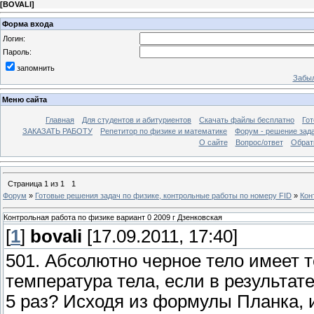
[
BOVALI
]
Форма входа
Логин:
Пароль:
запомнить
Забыл
Меню сайта
Главная
Для студентов и абитуриентов
Скачать файлы бесплатно
Го
ЗАКАЗАТЬ РАБОТУ
Репетитор по физике и математике
Форум - решение зад
О сайте
Вопрос/ответ
Обрат
Страница
1
из
1
1
Форум
»
Готовые решения задач по физике, контрольные работы по номеру FID
»
Кон
Контрольная работа по физике вариант 0 2009 г Дзенковская
[
1
]
bovali
[17.09.2011, 17:40]
501. Абсолютно черное тело имеет т
температура тела, если в результат
5 раз? Исходя из формулы Планка, 