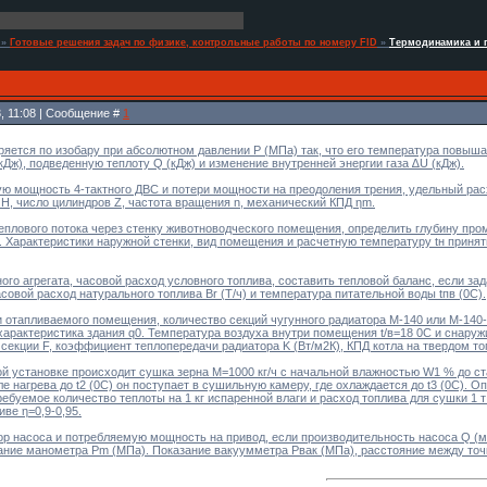
»
Готовые решения задач по физике, контрольные работы по номеру FID
»
Термодинамика и г
3, 11:08 | Сообщение #
1
ряется по изобару при абсолютном давлении P (МПа) так, что его температура повышает
Дж), подведенную теплоту Q (кДж) и изменение внутренней энергии газа ∆U (кДж).
 мощность 4-тактного ДВС и потери мощности на преодоления трения, удельный расх
 H, число цилиндров Z, частота вращения n, механический КПД ηm.
еплового потока через стенку животноводческого помещения, определить глубину про
 Характеристики наружной стенки, вид помещения и расчетную температуру tн принят
го агрегата, часовой расход условного топлива, составить тепловой баланс, если зад
асовой расход натурального топлива Br (Т/ч) и температура питательной воды tпв (0С).
 отапливаемого помещения, количество секций чугунного радиатора M-140 или М-140-А
арактеристика здания q0. Температура воздуха внутри помещения t/в=18 0С и снаружи 
секции F, коэффициент теплопередачи радиатора K (Вт/м2К), КПД котла на твердом топл
й установке происходит сушка зерна M=1000 кг/ч с начальной влажностью W1 % до с
ле нагрева до t2 (0C) он поступает в сушильную камеру, где охлаждается до t3 (0C). О
требуемое количество теплоты на 1 кг испаренной влаги и расход топлива для сушки 1 
ве η=0,9-0,95.
р насоса и потребляемую мощность на привод, если производительность насоса Q (м
зание манометра Pm (МПа). Показание вакуумметра Pвак (МПа), расстояние между точ