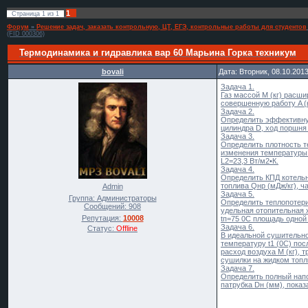
1
Страница
1
из
1
Форум
»
Решение задач, заказать контрольную, ЦТ, ЕГЭ, контрольные работы для студентов
(FID 000306)
Термодинамика и гидравлика вар 60 Марьина Горка техникум
bovali
Дата: Вторник, 08.10.201
Задача 1.
Газ массой М (кг) расши
совершенную работу A (к
Задача 2.
Определить эффективную
цилиндра D, ход поршня
Задача 3.
Определить плотность т
изменения температуры.
L2=23,3 Вт/м2•К.
Задача 4.
Определить КПД котельно
топлива Qнр (мДж/кг), ч
Admin
Задача 5.
Группа: Администраторы
Определить теплопотери
Сообщений:
908
удельная отопительная х
Репутация:
10008
tп=75 0С площадь одной 
Задача 6.
Статус:
Offline
В идеальной сушительно
температуру t1 (0C) пос
расход воздуха М (кг), 
сушилки на жидком топли
Задача 7.
Определить полный напо
патрубка Dн (мм), пока