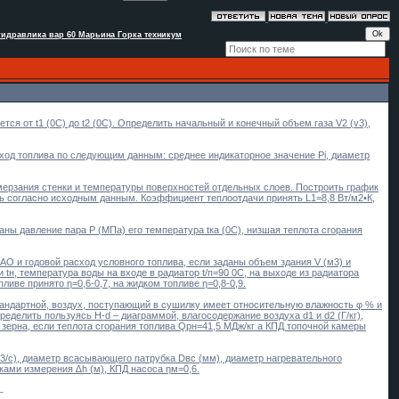
идравлика вар 60 Марьина Горка техникум
ся от t1 (0C) до t2 (0C). Определить начальный и конечный объем газа V2 (v3),
од топлива по следующим данным: среднее индикаторное значение Pi, диаметр
мерзания стенки и температуры поверхностей отдельных слоев. Построить график
ь согласно исходным данным. Коэффициент теплоотдачи принять L1=8,8 Вт/м2•К,
аны давление пара P (МПа) его температура tка (0С), низшая теплота сгорания
О и годовой расход условного топлива, если заданы объем здания V (м3) и
tн, температура воды на входе в радиатор t/п=90 0С, на выходе из радиатора
иве принято η=0,6-0,7, на жидком топливе η=0,8-0,9.
тандартной, воздух, поступающий в сушилку имеет относительную влажность φ % и
пределить пользуясь H-d – диаграммой, влагосодержание воздуха d1 и d2 (Г/кг),
т зерна, если теплота сгорания топлива Qрн=41,5 МДж/кг а КПД топочной камеры
3/с), диаметр всасывающего патрубка Dвс (мм), диаметр нагревательного
ками измерения ∆h (м), КПД насоса ηм=0,6.