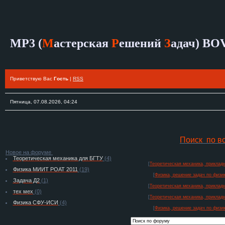
MP3 (
М
астерская
Р
ешений
З
адач)
BO
Приветствую Вас
Гость
|
RSS
Пятница, 07.08.2026, 04:24
Поиск по в
Новое на форуме
Теоретическая механика для БГТУ
(4)
[
Теоретическая механика, прикладн
Физика МИИТ РОАТ 2011
(19)
[
Физика, решение задач по физик
Задача Д2
(1)
[
Теоретическая механика, прикладн
тех мех
(0)
[
Теоретическая механика, прикладн
Физика СФУ-ИСИ
(4)
[
Физика, решение задач по физик