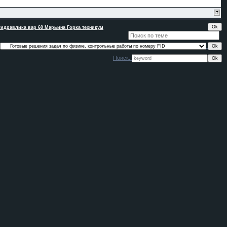
идравлика вар 60 Марьина Горка техникум
Поиск: