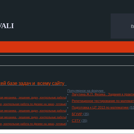
VALI
Р
сей базе задач и всему сайту
Популярное на форуме
Лагутина Ж.П. Физика . Задания к прак
ая механика , решение задач, контрольные работы
]
Репетиционое тестирование по математ
е, контрольная работа по физике на заказ, готовые
]
Подготовка к ЦТ 2013 по математике
(53
ая механика , решение задач, контрольные работы
]
БГУИР
(35)
ая механика , решение задач, контрольные работы
]
СЗТУ
(35)
е, контрольная работа по физике на заказ, готовые
]