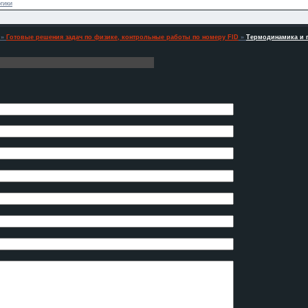
гики
»
Готовые решения задач по физике, контрольные работы по номеру FID
»
Термодинамика и г