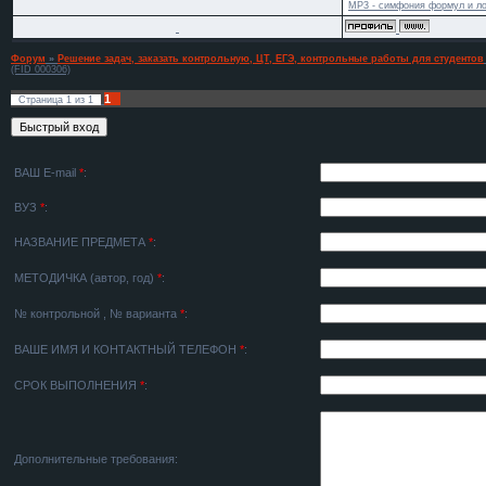
MP3 - симфония формул и ло
Форум
»
Решение задач, заказать контрольную, ЦТ, ЕГЭ, контрольные работы для студентов
(FID 000306)
1
Страница
1
из
1
ВАШ E-mail
*
:
ВУЗ
*
:
НАЗВАНИЕ ПРЕДМЕТА
*
:
МЕТОДИЧКА (автор, год)
*
:
№ контрольной , № варианта
*
:
ВАШЕ ИМЯ И КОНТАКТНЫЙ ТЕЛЕФОН
*
:
СРОК ВЫПОЛНЕНИЯ
*
:
Дополнительные требования: