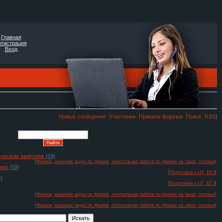
Главная
егистрация
Вход
Новые сообщения
·
Участники
·
Правила форума
·
Поиск
·
RSS
]
тическим занятиям
(59)
[
Физика, решение задач по физике, контрольная работа по физике на заказ, готовые
]
ике
(59)
[
Подготовка к ЦТ, ЕГЭ
]
)
[
Подготовка к ЦТ, ЕГЭ
]
[
Физика, решение задач по физике, контрольная работа по физике на заказ, готовые
]
[
Физика, решение задач по физике, контрольная работа по физике на заказ, готовые
]