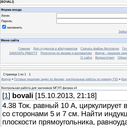
[
BOVALI
]
Форма входа
Логин:
Пароль:
запомнить
Забыл
Меню сайта
Главная
Для студентов и абитуриентов
Скачать файлы бесплатно
Го
ЗАКАЗАТЬ РАБОТУ
Репетитор по физике и математике
Форум - решение зад
О сайте
Вопрос/ответ
Обрат
Страница
1
из
1
1
Форум
»
Готовые решения задач по физике, контрольные работы по номеру FID
»
Кон
Контрольная работа для заочников МГУП физика к4
[
1
]
bovali
[15.10.2013, 21:18]
4.38 Ток. равный 10 А, циркулируе
со сторонами 5 и 7 см. Найти индук
плоскости прямоугольника, равноуд