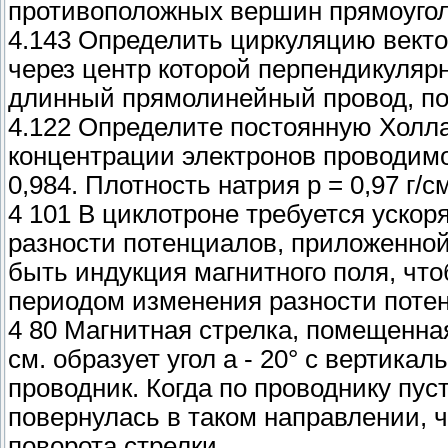
противоположных вершин прямоугол
4.143 Определить циркуляцию векто
через центр которой перпендикуляр
длинный прямолинейный провод, по к
4.122 Определите постоянную Холла
концентрации электронов проводимо
0,984. Плотность натрия р = 0,97 г/с
4 101 В циклотроне требуется ускор
разности потенциалов, приложенной
быть индукция магнитного поля, чт
периодом изменения разности поте
4 80 Магнитная стрелка, помещенная
см. образует угол а - 20° с вертика
проводник. Когда по проводнику пуст
повернулась в таком направлении, ч
поворота стрелки.