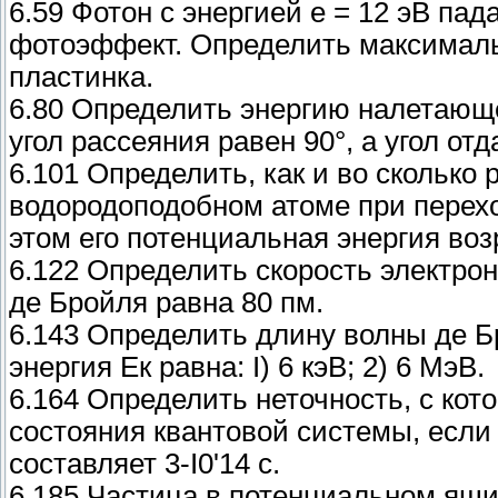
6.59 Фотон с энергией е = 12 эВ па
фотоэффект. Определить максималь
пластинка.
6.80 Определить энергию налетающ
угол рассеяния равен 90°, а угол отд
6.101 Определить, как и во сколько 
водородоподобном атоме при переход
этом его потенциальная энергия возр
6.122 Определить скорость электрон
де Бройля равна 80 пм.
6.143 Определить длину волны де Бр
энергия Ек равна: I) 6 кэВ; 2) 6 МэВ.
6.164 Определить неточность, с кот
состояния квантовой системы, если
составляет 3-I0'14 с.
6.185 Частица в потенциальном ящи