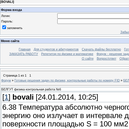
[
BOVALI
]
Форма входа
Логин:
Пароль:
запомнить
Забыл
Меню сайта
Главная
Для студентов и абитуриентов
Скачать файлы бесплатно
Го
ЗАКАЗАТЬ РАБОТУ
Репетитор по физике и математике
Форум - решение зад
О сайте
Вопрос/ответ
Обрат
Страница
1
из
1
1
Форум
»
Готовые решения задач по физике, контрольные работы по номеру FID
»
БЕЛ
БЕЛГУТ физика контрольная работа №6
[
1
]
bovali
[24.01.2014, 10:25]
6.38 Температура абсолютно черного
энергию оно излучает в интервале дл
поверхности площадью S = 100 мм2 з