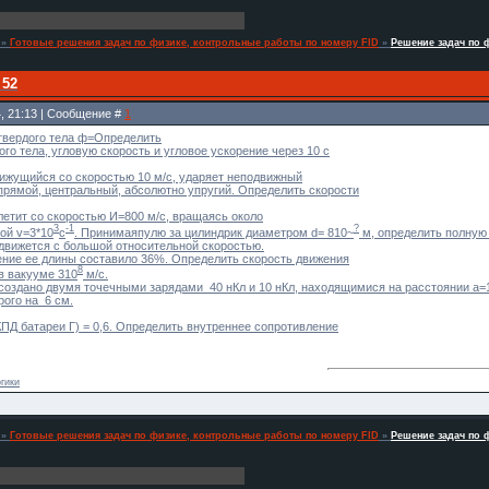
»
Готовые решения задач по физике, контрольные работы по номеру FID
»
Решение задач по 
 52
4, 21:13 | Сообщение #
1
твердого тела ф=Определить
го тела, угловую скорость и угловое ускорение через 10 с
движущийся со скоростью 10 м/с, ударяет неподвижный
 прямой, центральный, абсолютно упругий. Определить скорости
 летит со скоростью И=800 м/с, вращаясь около
3
-1
?
ой v=3*10
с
. Принимаяпулю за цилиндрик диаметром d= 810~
м, определить полную
 движется с большой относительной скоростью.
ние ее длины составило 36%. Определить скорость движения
8
в вакууме 310
м/с.
 создано двумя точечными зарядами 40 нКл и 10 нКл, находящимися на расстоянии а=1
рого на 6 см.
А КПД батареи Г) = 0,6. Определить внутреннее сопротивление
гики
»
Готовые решения задач по физике, контрольные работы по номеру FID
»
Решение задач по 