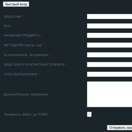
ВАШ E-mail
*
:
ВУЗ
*
:
НАЗВАНИЕ ПРЕДМЕТА
*
:
МЕТОДИЧКА (автор, год)
*
:
№ контрольной , № варианта
*
:
ВАШЕ ИМЯ И КОНТАКТНЫЙ ТЕЛЕФОН
*
:
СРОК ВЫПОЛНЕНИЯ
*
:
Дополнительные требования:
Прикрепить файл ( до 20 Мб):