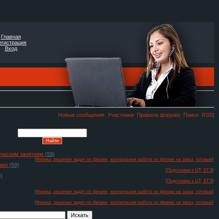
Главная
егистрация
Вход
Новые сообщения
·
Участники
·
Правила форума
·
Поиск
·
RSS
]
тическим занятиям
(59)
[
Физика, решение задач по физике, контрольная работа по физике на заказ, готовые
]
ике
(59)
[
Подготовка к ЦТ, ЕГЭ
]
)
[
Подготовка к ЦТ, ЕГЭ
]
[
Физика, решение задач по физике, контрольная работа по физике на заказ, готовые
]
[
Физика, решение задач по физике, контрольная работа по физике на заказ, готовые
]