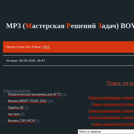
MP3 (
М
астерская
Р
ешений
З
адач)
BO
Приветствую Вас
Гость
|
RSS
Четверг, 06.08.2026, 06:47
Поиск по в
Новое на форуме
Теоретическая механика для БГТУ
(4)
[
Теоретическая механика, прикладн
Физика МИИТ РОАТ 2011
(19)
[
Физика, решение задач по физик
Задача Д2
(1)
[
Теоретическая механика, прикладн
тех мех
(0)
[
Теоретическая механика, прикладн
Физика СФУ-ИСИ
(4)
[
Физика, решение задач по физик