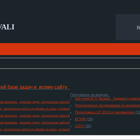
VALI
Р
сей базе задач и всему сайту
Популярное на форуме
Лагутина Ж.П. Физика . Задания к прак
ая механика , решение задач, контрольные работы
]
Репетиционое тестирование по математ
е, контрольная работа по физике на заказ, готовые
]
Подготовка к ЦТ 2013 по математике
(53
ая механика , решение задач, контрольные работы
]
БГУИР
(35)
ая механика , решение задач, контрольные работы
]
СЗТУ
(35)
е, контрольная работа по физике на заказ, готовые
]