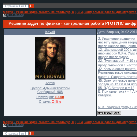
1
Страница
1
из
1
Форум
»
Решение задач, заказать контрольную, ЦТ, ЕГЭ, контрольные работы для студентов
52
(FID 000320)
Решение задач по физике - контрольная работа РГОТУПС шифр
bovali
Дата: Вторник, 04.02.201
2. Уравнение вращения 
частоту вращения твердо
после начала вращения.
12. Шар массой 200 г, 
шар массой 0,8 кг. Удар
шаров после удара.
22. Пуля массой т= 10 г
продольной оси с частот
32. Космическая ракета
Релятивистское сокраще
ракеты. Скорость света 
45. Электрическое поле
Admin
заряда на 12 см и от вто
55. ЭДС батареи е = 12
Группа: Администраторы
В. При силе тока / = 4 
Сообщений:
908
батареи.
Репутация:
10008
Статус:
Offline
MP3 - симфония формул и ло
Форум
»
Решение задач, заказать контрольную, ЦТ, ЕГЭ, контрольные работы для студентов
52
(FID 000320)
1
Страница
1
из
1