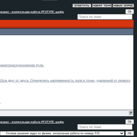
физике - контрольная работа РГОТУПС шифр
 кинетическуюэнергию пули.
0см друг от друга. Определить напряженность поля в точке, удаленной от первого
физике - контрольная работа РГОТУПС шифр