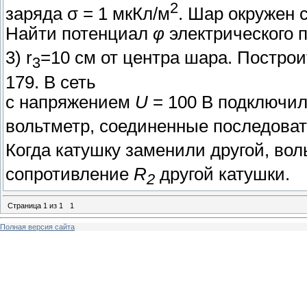
2
заряда σ = 1 мкКл/м
. Шар окружен 
Найти потенциал
φ
электрического п
3) r
=10 см от центра шара. Постро
3
179. В сеть
с напряжением
U
= 100 В подключил
вольтметр, соединенные последова
Когда катушку заменили другой, во
сопротивление
R
другой катушки.
2
Страница
1
из
1
1
Полная версия сайта