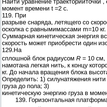
Найти уравнение траекторииточки ,
момент времени t =2 с.
119. При
разрыве снаряда, летящего со скор
осколка с равнымимассами m=10 кг.
Суммарная кинетическая энергия вс
скорость может приобрести один из
129.На
сплошной блок радиусом
R
= 10 см,
намотана легкая нить, к концу котор
кг. До начала вращения блока высо
Определить: 1) силунатяжения нити
груза до пола; 3)
кинетическую энергию груза в момен
139. Горизонтальная платформ