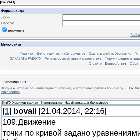
[
BOVALI
]
Форма входа
Логин:
Пароль:
запомнить
Забыл
Меню сайта
Главная
Для студентов и абитуриентов
Скачать файлы бесплатно
Го
ЗАКАЗАТЬ РАБОТУ
Репетитор по физике и математике
Форум - решение зад
О сайте
Вопрос/ответ
Обрат
Страница
1
из
1
1
Форум
»
Готовые решения задач по физике, контрольные работы по номеру FID
»
Вят
бакалавров
ВятГУ Хомяков вариант 9 контрольная №1 физика для бакалавров
[
1
]
bovali
[21.04.2014, 22:16]
109.Движение
точки по кривой задано уравнениям