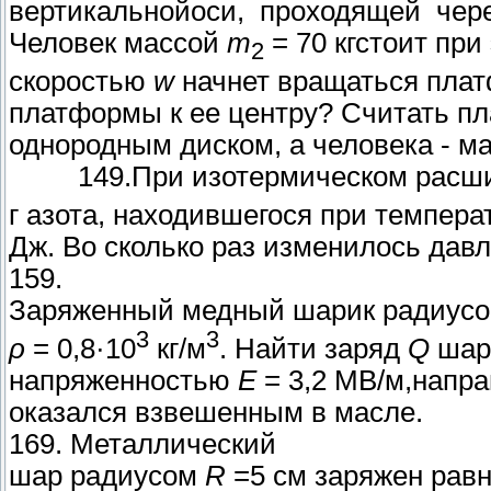
вертикальнойоси, проходящей чере
Человек массой
m
= 70 кгстоит при
2
скоростью
w
начнет вращаться плат
платформы к ее центру? Считать п
однородным диском, а человека - м
149.При изотермическом расши
г азота, находившегося при темпера
Дж. Во сколько раз изменилось дав
159.
Заряженный медный шарик радиус
3
3
ρ
= 0,8·10
кг/м
. Найти заряд
Q
шари
напряженностью
Е
= 3,2 МВ/м,напра
оказался взвешенным в масле.
169. Металлический
шар радиусом
R
=5 см заряжен рав