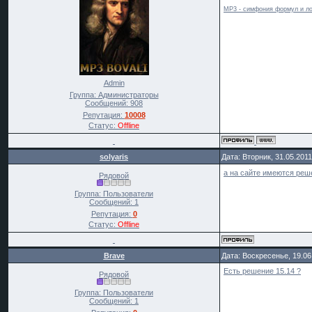
MP3 - симфония формул и ло
Admin
Группа: Администраторы
Сообщений:
908
Репутация:
10008
Статус:
Offline
solyaris
Дата: Вторник, 31.05.201
а на сайте имеются реш
Рядовой
Группа: Пользователи
Сообщений:
1
Репутация:
0
Статус:
Offline
Brave
Дата: Воскресенье, 19.06
Есть решение 15.14 ?
Рядовой
Группа: Пользователи
Сообщений:
1