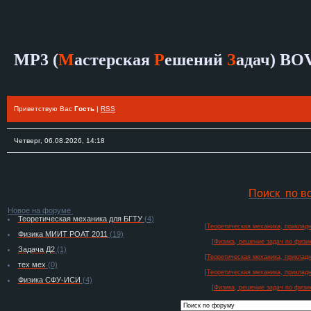
MP3 (
М
астерская
Р
ешений
З
адач)
BO
Приветствую Вас
Гость
|
RSS
Четверг, 06.08.2026, 14:18
Поиск по в
Новое на форуме
Теоретическая механика для БГТУ
(4)
[
Теоретическая механика, прикладн
Физика МИИТ РОАТ 2011
(19)
[
Физика, решение задач по физик
Задача Д2
(1)
[
Теоретическая механика, прикладн
тех мех
(0)
[
Теоретическая механика, прикладн
Физика СФУ-ИСИ
(4)
[
Физика, решение задач по физик