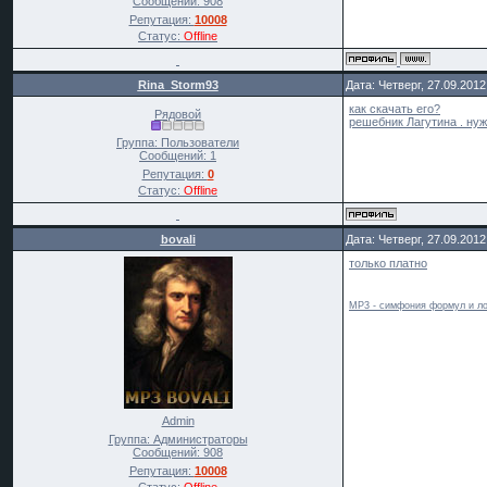
Сообщений:
908
Репутация:
10008
Статус:
Offline
Rina_Storm93
Дата: Четверг, 27.09.201
как скачать его?
Рядовой
решебник Лагутина . нужн
Группа: Пользователи
Сообщений:
1
Репутация:
0
Статус:
Offline
bovali
Дата: Четверг, 27.09.201
только платно
MP3 - симфония формул и ло
Admin
Группа: Администраторы
Сообщений:
908
Репутация:
10008