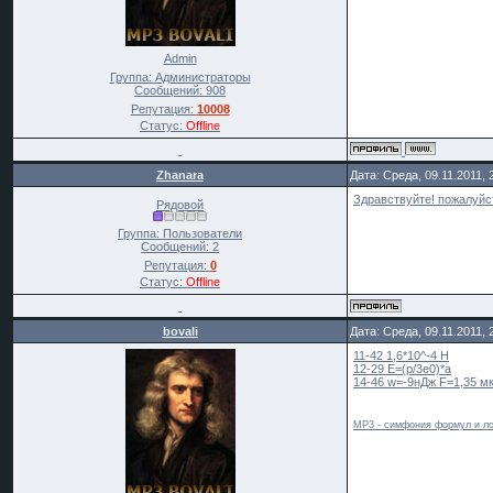
Admin
Группа: Администраторы
Сообщений:
908
Репутация:
10008
Статус:
Offline
Zhanara
Дата: Среда, 09.11.2011,
Здравствуйте! пожалуйст
Рядовой
Группа: Пользователи
Сообщений:
2
Репутация:
0
Статус:
Offline
bovali
Дата: Среда, 09.11.2011,
11-42 1,6*10^-4 H
12-29 E=(p/3e0)*a
14-46 w=-9нДж F=1,35 м
MP3 - симфония формул и ло