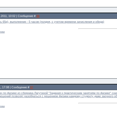
.2011, 10:02 | Сообщение #
36
ть 65р), выполнение - 5 часов (полдня, с учетом времени зачисления и обеда)
гики
1, 17:08 | Сообщение #
37
 по физике из сборника Лагутиной "Задания к практическим занятиям по физике" сниже
решений позволят разобраться с решением физики каждому студенту даже заочного о
гики