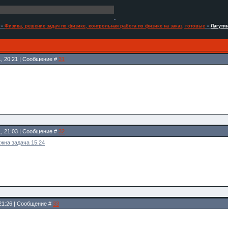
»
Физика, решение задач по физике, контрольная работа по физике на заказ, готовые
»
Лагути
1, 20:21 | Сообщение #
31
1, 21:03 | Сообщение #
32
жна задача 15.24
 21:26 | Сообщение #
33