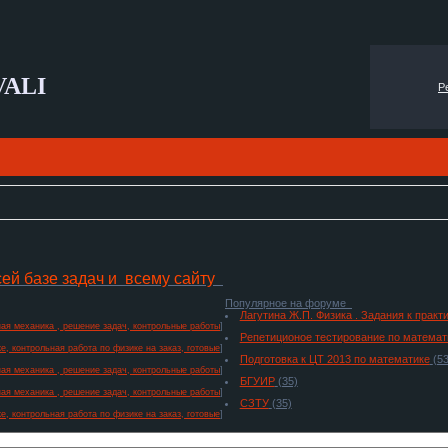
VALI
Р
сей базе задач и всему сайту
Популярное на форуме
Лагутина Ж.П. Физика . Задания к прак
ая механика , решение задач, контрольные работы
]
Репетиционое тестирование по математ
е, контрольная работа по физике на заказ, готовые
]
Подготовка к ЦТ 2013 по математике
(53
ая механика , решение задач, контрольные работы
]
БГУИР
(35)
ая механика , решение задач, контрольные работы
]
СЗТУ
(35)
е, контрольная работа по физике на заказ, готовые
]