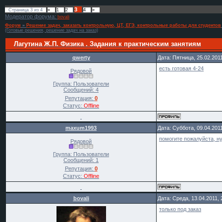
3
Страница
3
из
4
«
1
2
4
»
Модератор форума:
bovali
Форум
»
Решение задач, заказать контрольную, ЦТ, ЕГЭ, контрольные работы для студентов
(Готовые решения, решение задач на заказ)
Лагутина Ж.П. Физика . Задания к практическим занятиям
qwerty
Дата: Пятница, 25.02.201
есть готовая 4-24
Рядовой
Группа: Пользователи
Сообщений:
4
Репутация:
0
Статус:
Offline
maxum1993
Дата: Суббота, 09.04.201
помогите пожалуйста, ну
Рядовой
Группа: Пользователи
Сообщений:
1
Репутация:
0
Статус:
Offline
bovali
Дата: Среда, 13.04.2011,
только под заказ