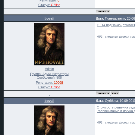
Репутация:
0
Статус:
Offline
bovali
Дата: Понедельник, 20.06
15-14 под заказ (стомос
MP3 - симфония формул и ло
Admin
Группа: Администраторы
Сообщений:
908
Репутация:
10008
Статус:
Offline
bovali
Дата: Суббота, 10.09.201
Стоимость решения задач
Расписывание и логика 
MP3 - симфония формул и ло