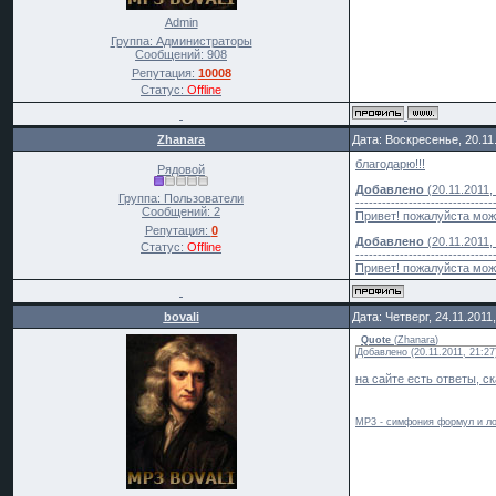
Admin
Группа: Администраторы
Сообщений:
908
Репутация:
10008
Статус:
Offline
Zhanara
Дата: Воскресенье, 20.11
благодарю!!!
Рядовой
Добавлено
(20.11.2011,
Группа: Пользователи
-------------------------------
Сообщений:
2
Привет! пожалуйста може
Репутация:
0
Добавлено
(20.11.2011,
Статус:
Offline
-------------------------------
Привет! пожалуйста може
bovali
Дата: Четверг, 24.11.201
Quote
(
Zhanara
)
Добавлено (20.11.2011, 21:27)-
на сайте есть ответы, с
MP3 - симфония формул и ло