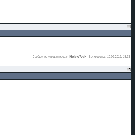
MalywWok
Сообщение отредактировал
-
Воскресенье, 26.02.2012, 18:23