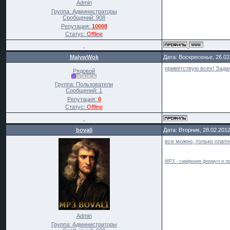
Admin
Группа: Администраторы
Сообщений:
908
Репутация:
10008
Статус:
Offline
MalywWok
Дата: Воскресенье, 26.02
приветствую всех! Задач
Рядовой
Группа: Пользователи
Сообщений:
1
Репутация:
0
Статус:
Offline
bovali
Дата: Вторник, 28.02.201
все можно, только платн
MP3 - симфония формул и ло
Admin
Группа: Администраторы