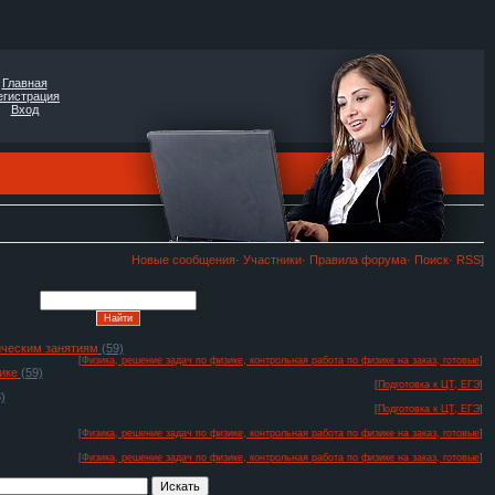
Главная
егистрация
Вход
Новые сообщения
·
Участники
·
Правила форума
·
Поиск
·
RSS
]
тическим занятиям
(59)
[
Физика, решение задач по физике, контрольная работа по физике на заказ, готовые
]
ике
(59)
[
Подготовка к ЦТ, ЕГЭ
]
)
[
Подготовка к ЦТ, ЕГЭ
]
[
Физика, решение задач по физике, контрольная работа по физике на заказ, готовые
]
[
Физика, решение задач по физике, контрольная работа по физике на заказ, готовые
]