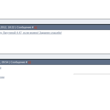
.2012, 18:22 | Сообщение #
42
у Лагутиной 4.47, если можно! Заранее спасибо!
2, 09:54 | Сообщение #
43
о
гики