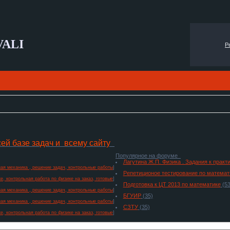
VALI
Р
сей базе задач и всему сайту
Популярное на форуме
Лагутина Ж.П. Физика . Задания к прак
ая механика , решение задач, контрольные работы
]
Репетиционое тестирование по математ
е, контрольная работа по физике на заказ, готовые
]
Подготовка к ЦТ 2013 по математике
(53
ая механика , решение задач, контрольные работы
]
БГУИР
(35)
ая механика , решение задач, контрольные работы
]
СЗТУ
(35)
е, контрольная работа по физике на заказ, готовые
]