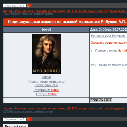
1
Страница
1
из
1
Форум
»
Решение задач, заказать контрольную, ЦТ, ЕГЭ, контрольные работы для студентов
(ИДЗ Рябушко - примеры решения задач)
Индивидуальные задания по высшей математике Рябушко А.П.
bovali
Дата: Суббота, 23.07.201
Решение ИДЗ Рябушко - 
Заказать решение зада
Прикрепления:
idz-ri
MP3 - симфония формул и ло
Admin
Группа: Администраторы
Сообщений:
908
Репутация:
10008
Статус:
Offline
Форум
»
Решение задач, заказать контрольную, ЦТ, ЕГЭ, контрольные работы для студентов
(ИДЗ Рябушко - примеры решения задач)
1
Страница
1
из
1