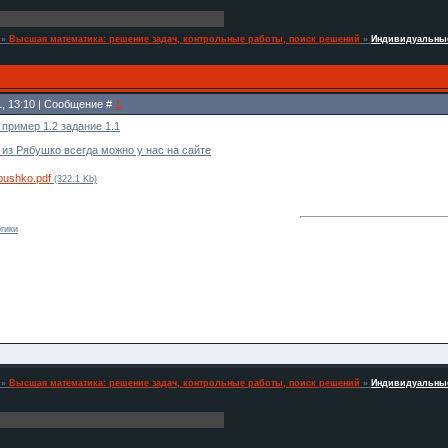
»
Высшая математика: решение задач, контрольные работы, поиск решений
»
Индивидуальные
1, 13:10 | Сообщение #
1
пример 1.2 задание 1.1
ч
из Рябушко всегда можно у нас на сайте
abushko.pdf
(322.1 Kb)
гики
»
Высшая математика: решение задач, контрольные работы, поиск решений
»
Индивидуальные