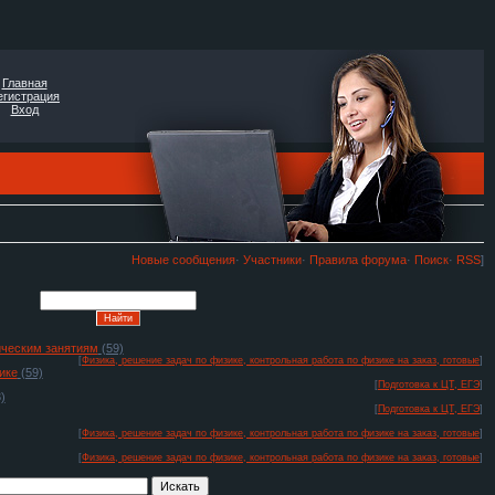
Главная
егистрация
Вход
Новые сообщения
·
Участники
·
Правила форума
·
Поиск
·
RSS
]
тическим занятиям
(59)
[
Физика, решение задач по физике, контрольная работа по физике на заказ, готовые
]
ике
(59)
[
Подготовка к ЦТ, ЕГЭ
]
)
[
Подготовка к ЦТ, ЕГЭ
]
[
Физика, решение задач по физике, контрольная работа по физике на заказ, готовые
]
[
Физика, решение задач по физике, контрольная работа по физике на заказ, готовые
]