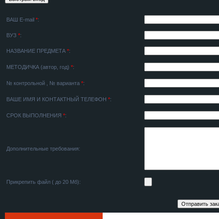
ВАШ E-mail
*
:
ВУЗ
*
:
НАЗВАНИЕ ПРЕДМЕТА
*
:
МЕТОДИЧКА (автор, год)
*
:
№ контрольной , № варианта
*
:
ВАШЕ ИМЯ И КОНТАКТНЫЙ ТЕЛЕФОН
*
:
СРОК ВЫПОЛНЕНИЯ
*
:
Дополнительные требования:
Прикрепить файл ( до 20 Мб):