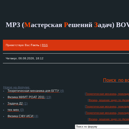
MP3 (
М
астерская
Р
ешений
З
адач)
BO
Приветствую Вас
Гость
|
RSS
Четверг, 06.08.2026, 18:12
Поиск по в
Новое на форуме
Теоретическая механика для БГТУ
(4)
[
Теоретическая механика, прикладн
Физика МИИТ РОАТ 2011
(19)
[
Физика, решение задач по физик
Задача Д2
(1)
[
Теоретическая механика, прикладн
тех мех
(0)
[
Теоретическая механика, прикладн
Физика СФУ-ИСИ
(4)
[
Физика, решение задач по физик