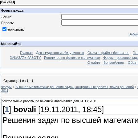
[
BOVALI
]
Форма входа
Логин:
Пароль:
запомнить
Забыл
Меню сайта
Главная
Для студентов и абитуриентов
Скачать файлы бесплатно
Го
ЗАКАЗАТЬ РАБОТУ
Репетитор по физике и математике
Форум - решение зад
О сайте
Вопрос/ответ
Обрат
Страница
1
из
1
1
Форум
»
Высшая математика: решение задач, контрольные работы, поиск решений
»
2011
Контрольные работы по высшей математике для БНТУ 2011
[
1
]
bovali
[19.11.2011, 18:45]
Решения задач по высшей математик