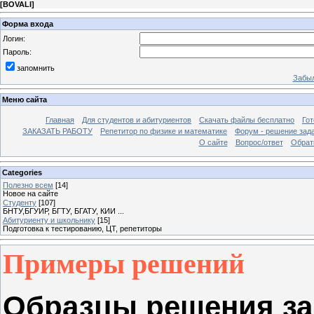
[
BOVALI
]
Форма входа
Логин:
Пароль:
запомнить
Забыл
Меню сайта
Главная
Для студентов и абитуриентов
Скачать файлы бесплатно
Го
ЗАКАЗАТЬ РАБОТУ
Репетитор по физике и математике
Форум - решение зад
О сайте
Вопрос/ответ
Обрат
Categories
Полезно всем
[14]
Новое на сайте
Cтуденту
[107]
БНТУ,БГУИР, БГТУ, БГАТУ, КИИ ...
Абитуриенту и школьнику
[15]
Подготовка к тестированию, ЦТ, репетиторы
Примеры решений
Образцы решения за