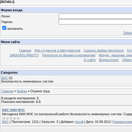
[
BOVALI
]
Форма входа
Логин:
Пароль:
запомнить
Забыл
Меню сайта
Главная
Для студентов и абитуриентов
Скачать файлы бесплатно
Го
ЗАКАЗАТЬ РАБОТУ
Репетитор по физике и математике
Форум - решение зад
О сайте
Вопрос/ответ
Обрат
Categories
БИС
[1]
Безопасность инженерных систем
Главная
»
Файлы
» Охрана труд
В разделе материалов
:
1
Показано материалов
:
1-1
БИС КИИ МЧС
Методичка КИИ МЧС по контрольной работе безопасность инженерных систем. Содер
БИС
|
Просмотров:
1211
|
Загрузок:
3
|
Добавил:
bovali
|
Дата:
15.08.2012
|
Комментари