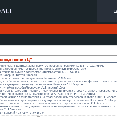
VALI
Р
ля подготовки к ЦТ
 подготовки к централизованному тестированиюТрофименко Е.Е.ТетраСистемс
централизованному тестированию Трофименко Е.Е.ТетраСистемс
ка, термодинамика : электромагнетизмКасаткина И.Л.Феникс
а : сборник тестов Аверсэв
кулярная физика, термодинамика Касаткина И.Л.Феникс
м, колебания и волны, оптика, элементы теории относительности, физика атома и атом
товки к централизованному тестированиюКапельян С.Н.Аверсэв
ми : учебное пособиеЧерноуцан А.И.Книжный Дом
ния и волны, элементы теории относительности, физика атома и атомного ядраКасаткин
 к тестированию и экзаменуАксенович Л.А., Капельян С.Н.ТетраСистемс
ктродинамика : для подготовки к централизованному тестированиюКапельян С.Н.Аверсэ
ебания и волны : для подготовки к централизованному тестированиюКапельян С.Н.Авер
аника : для подготовки к централизованному тестированиюКапельян С.Н.Аверсэв
антовая физика, молекулярная физика и термодинамика, физика конденсированного сос
ян С.Н.Аверсэв
37 Валерий Иванович стаж 15 лет