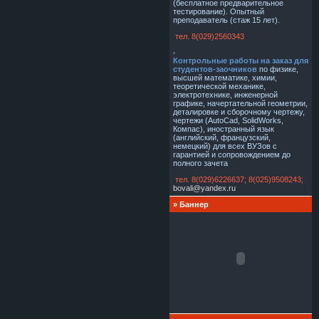
(бесплатное предварительное
тестирование). Опытный
преподаватель (стаж 15 лет).
тел. 8(029)2560343
Контрольные работы на заказ для
студентов-заочников
по физике,
высшей математике, химии,
теоретической механике,
электротехнике, инженерной
графике, начертательной геометрии,
деталировке и сборочному чертежу,
чертежи (AutoCad, SolidWorks,
Компас), иностранный язык
(английский, французский,
немецкий)
для всех ВУЗов с
гарантией и сопровождением до
полного зачета
.
тел. 8(029)6226637;
8(025)9508243;
bovali@yandex.ru
» Баннер