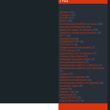
» Тэги
физика
(21)
Скачать
(17)
БГУИР
(17)
БНТУ
(15)
контрольные работы на заказ
(13)
высшая математика
(11)
решение задач по физике
(10)
заказать контрольную работу
(9)
БГТУ
(9)
математика
(8)
СММИФ БГУИР
(8)
ТОЭ БНТУ
(8)
теоретическая механика
(7)
ТОЭ скачать
(7)
подготовка к цт по физике
(7)
Скачать бесплатно
(7)
примеры решения задач
(7)
контрольная работа
(7)
контрольные работы в Минске
(7)
контрольные работы для заочников
(7)
термех
(7)
формулы по физике
(6)
заказать контрольную
(6)
контрольные работы по физике
(6)
решение задач
(6)
химия
(6)
термех тарг
(6)
репетитор
(5)
химия БГУИР
(5)
подготовка к ЦТ
(5)