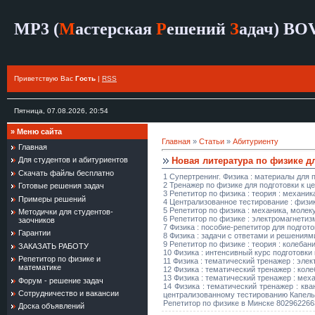
MP3 (
М
астерская
Р
ешений
З
адач)
BO
Приветствую Вас
Гость
|
RSS
Пятница, 07.08.2026, 20:54
»
Меню сайта
Главная
»
Статьи
»
Абитуриенту
Главная
Новая литература по физике д
Для студентов и абитуриентов
Скачать файлы бесплатно
1 Супертренинг. Физика : материалы для
2 Тренажер по физике для подготовки к 
Готовые решения задач
3 Репетитор по физика : теория : механи
Примеры решений
4 Централизованное тестирование : физик
5 Репетитор по физика : механика, моле
Методички для студентов-
6 Репетитор по физике : электромагнетиз
заочников
7 Физика : пособие-репетитор для подго
Гарантии
8 Физика : задачи с ответами и решения
9 Репетитор по физике : теория : колеба
ЗАКАЗАТЬ РАБОТУ
10 Физика : интенсивный курс подготовки
Репетитор по физике и
11 Физика : тематический тренажер : эле
математике
12 Физика : тематический тренажер : кол
13 Физика : тематический тренажер : мех
Форум - решение задач
14 Физика : тематический тренажер : кв
Сотрудничество и вакансии
централизованному тестированию Капель
Репетитор по физике в Минске 802962266
Доска объявлений