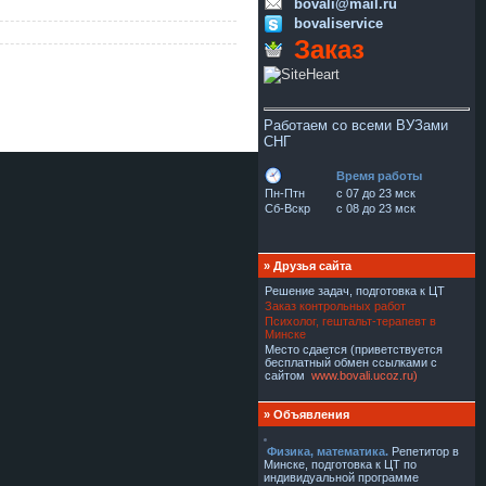
bovali@mail.ru
bovaliservice
Заказ
Работаем со всеми ВУЗами
СНГ
Время работы
Пн-Птн
с 07 до 23 мск
Сб-Вскр
с 08 до 23 мск
»
Друзья сайта
Решение задач
, подготовка к ЦТ
Заказ контрольных работ
Психолог, гештальт-терапевт в
Минске
Место сдается
(приветствуется
бесплатный обмен ссылками с
сайтом
www.bovali.ucoz.ru
)
»
Объявления
Физика, математика.
Репетитор в
Минске, подготовка к ЦТ по
индивидуальной программе