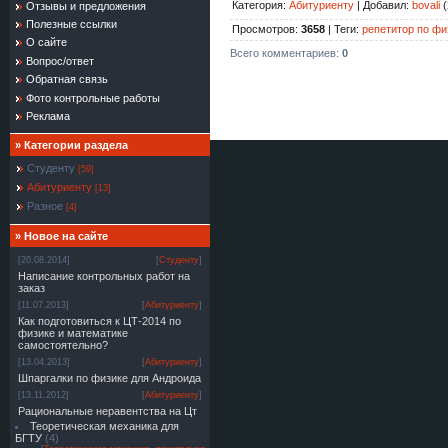
Категория
:
Абитуриенту
|
Добавил
:
bovali
(
Отзывы и предложения
Полезные ссылки
Просмотров
:
3658
|
Теги
:
репетитор по фи
О сайте
Всего комментариев
:
0
Вопрос/ответ
Обратная связь
Фото контрольные работы
Реклама
»
Категории раздела
Студенту
[59]
Абитуриенту
[13]
Разное
[4]
» Новое на сайте
[20.08.2014]
[
Студенту
]
Написание контрольных работ на
заказ
[11.07.2013]
[
Абитуриенту
]
Как подготовиться к ЦТ-2014 по
физике и математике
самостоятельно?
[13.04.2013]
[
Абитуриенту
]
Шпаргалки по физике для Андроида
[13.11.2012]
[
Абитуриенту
]
Рациональные неравентства на Цт
Теоретическая механика для
БГТУ
(4)