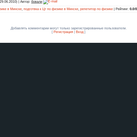
29.06.2010) |
Автор
:
бовали
зике в Минске
,
подготвка к Цт по физике в Минске
,
репетитор по физике
|
Рейтинг
:
0.0
/
0
Добавлять комментарии могут только зарегистрированные пользователи.
[
Регистрация
|
Вход
]