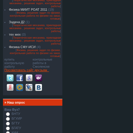
[
Теоретическая механика, прикладная
механика , решение задач, контрольные
работы
]
Физика МИИТ РОАТ 2011
(19)
[
Физика, решение задач по физике,
контрольная работа по физике на заказ,
готовые
]
Задача Д2
(1)
[
Теоретическая механика, прикладная
механика , решение задач, контрольные
работы
]
тех мех
(0)
[
Теоретическая механика, прикладная
механика , решение задач, контрольные
работы
]
Физика СФУ-ИСИ
(4)
[
Физика, решение задач по физике,
контрольная работа по физике на заказ,
готовые
]
купить
контрольные
контрольную
работы в
работу
Смоленске
Посоветовать сайт друзьям
»
Наш опрос
Ваш Вуз?
БНТУ
БГУИР
БГТУ
БГАТУ
КИИ