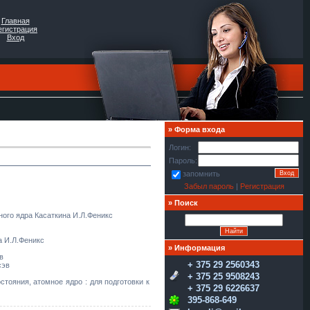
Главная
егистрация
Вход
»
Форма входа
Логин:
Пароль:
запомнить
Забыл пароль
|
Регистрация
»
Поиск
ного ядра Касаткина И.Л.Феникс
а И.Л.Феникс
»
Информация
в
+ 375 29 2560343
сэв
+ 375 25 9508243
тояния, атомное ядро : для подготовки к
+ 375 29 6226637
395-868-649