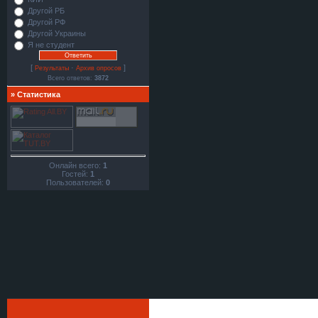
Другой РБ
Другой РФ
Другой Украины
Я не студент
[
·
]
Результаты
Архив опросов
Всего ответов:
3872
»
Статистика
Онлайн всего:
1
Гостей:
1
Пользователей:
0