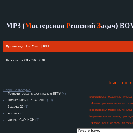
MP3 (
М
астерская
Р
ешений
З
адач)
BO
Приветствую Вас
Гость
|
RSS
Пятница, 07.08.2026, 06:09
Поиск по в
Новое на форуме
Теоретическая механика для БГТУ
(4)
[
Теоретическая механика, прикладн
Физика МИИТ РОАТ 2011
(19)
[
Физика, решение задач по физик
Задача Д2
(1)
[
Теоретическая механика, прикладн
тех мех
(0)
[
Теоретическая механика, прикладн
Физика СФУ-ИСИ
(4)
[
Физика, решение задач по физик