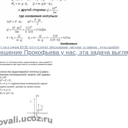
т ни в одном ВУЗЕ (отсутствуют обоснования, рисунки, а главное - куча ошибок)
решение Прокофьева у нас, эта задача выгля