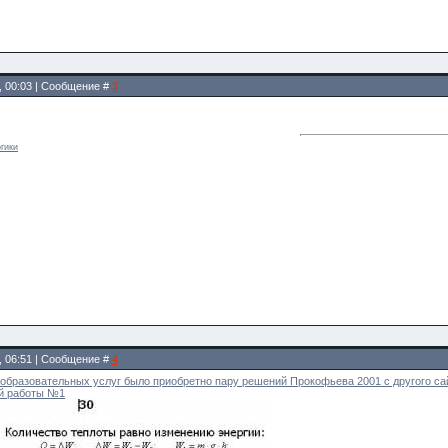
9, 00:03 | Сообщение #
3
гики
9, 06:51 | Сообщение #
4
 образовательных услуг было приобретно пару решений Прокофьева 2001 с другого сай
й работы №1