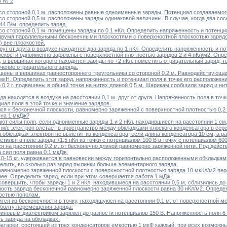
 № 2
 со стороной 0,1 м. расположены равные одноименные заряды. Потенциал создаваемого 
со стороной 0,5 м. расположены заряды одинаковой величины. В случае, когда два сос
44 В/м. определить заряд.
со стороной 0,1 м. помещены заряды по 0,1 нКл. Определить напряженность и потенциа
двумя параллельными бесконечными плоскостями с поверхностной плоскостью зарядов +
) вне плоскостей.
друг от друга в воздухе находятся два заряда по 1 нКл. Определить напряженность и по
оскости одноименно заряжены с поверхностной плотностью зарядов 2 и 4 нКл/м2. Опре
а, в вершинах которого находятся заряды по +2 нКл, поместить отрицательный заряд, 
чение отрицательного заряда.
ещены в вершинах равностороннего треугольника со стороной 0,2 м. Равнодействующа
 мкН. Определить этот заряд, напряженность и потенциал поля в точке его расположени
 0,2 г. подвешены в общей точке на нитях длиной 0,5 м. Шарикам сообщили заряд и ни
а находятся в воздухе на расстоянии 0,1 м. друг от друга. Напряженность поля в точке,
иал поля в этой точке и значение зарядов.
лся к бесконечной плоскости, равномерно заряженной с поверхностной плотностью 0,2 
вна 1 мкДж?
ают силы поля, если одноименные заряды 1 и 2 нКл, находившиеся на расстоянии 1 см
7 м/с электрон влетает в пространство между обкладками плоского конденсатора в се
 обкладках электрон не вылетит из конденсатора, если длина конденсатора 10 см, а р
естился в поле заряда +1,5 нКл из точки с потенциалом 100 В в точку с потенциалом 6
ся на расстоянии 0,2 м. от бесконечно длиной равномерно заряженной нити. Под дейс
а сил поля равна 0,1 мкДж.
 10-15 кг. удерживается в равновесии между горизонтально расположенными обкладками
елить, во сколько раз заряд пылинки больше элементарного заряда.
равномерно заряженной плоскости с поверхностной плотностью заряда 10 мкКл/м2 пере
 нее. Определить заряд, если при этом совершается работа 1 мДж.
совершить, чтобы заряды 1 и 2 нКл, находившиеся на расстоянии 0,5 м, сблизились до 
ность заряда бесконечной равномерно заряженной плоскости равна 30 нКл/м2. Опреде
остью пополам.
ится из бесконечности в точку, находящуюся на расстоянии 0,1 м. от поверхностной 
аболту перемещения заряда.
финовым диэлектриком заряжен до разности потенциалов 150 В. Напряженность поля 6 
ь заряда на обкладках.
батареи, состоящей из трех конденсаторов емкостью 1 мкФ каждый, при всех возможн