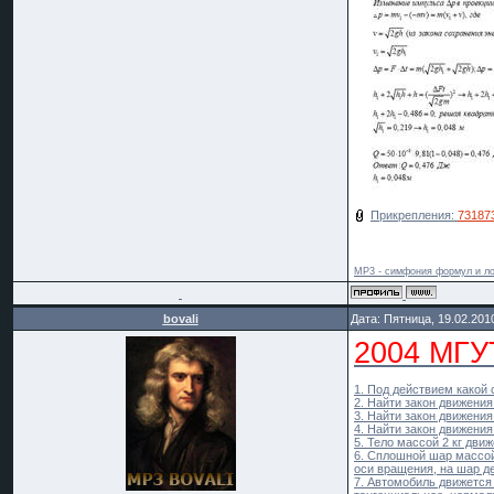
Прикрепления:
731873
MP3 - симфония формул и ло
bovali
Дата: Пятница, 19.02.201
2004 МГУ
1. Под действием какой 
2. Найти закон движения
3. Найти закон движения
4. Найти закон движения
5. Тело массой 2 кг дви
6. Сплошной шар массой 
оси вращения, на шар д
7. Автомобиль движется 