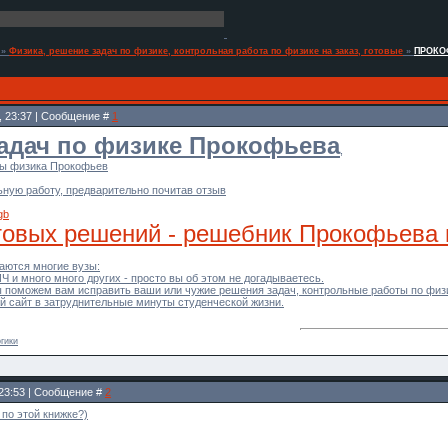
»
Физика, решение задач по физике, контрольная работа по физике на заказ, готовые
»
ПРОКОФ
9, 23:37 | Сообщение #
1
адач по физике Прокофьева
,
ты физика Прокофьев
ьную работу, предварительно почитав отзыв
gb
товых решений - решебник Прокофьева
ются многие вузы:
 и много много других - просто вы об этом не догадываетесь.
ы поможем вам исправить ваши или чужие решения задач, контрольные работы по физ
 сайт в затруднительные минуты студенческой жизни.
гики
 23:53 | Сообщение #
2
 по этой книжке?)