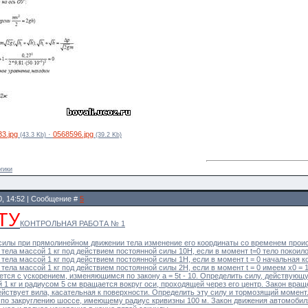
3.jpg
·
0568596.jpg
(43.3 Kb)
(39.2 Kb)
гики
0, 14:52 | Сообщение #
5
ТУ
КОНТРОЛЬНАЯ РАБОТА № 1
силы при прямолинейном движении тела изменение его координаты со временем происхо
 тела массой 1 кг под действием постоянной силы 10Н, если в момент t=0 тело покоилос
 тела массой 1 кг под действием постоянной силы 1Н, если в момент t = 0 начальная коо
 тела массой 1 кг под действием постоянной силы 2Н, если в момент t = 0 имеем x0 = 1 
жется с ускорением, изменяющимся по закону a = 5t - 10. Определить силу, действующу
1 кг и радиусом 5 см вращается вокруг оси, проходящей через его центр. Закон враще
ействует вила, касательная к поверхности. Определить эту силу и тормозящий момент
по закруглению шоссе, имеющему радиус кривизны 100 м. Закон движения автомобиля в