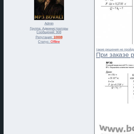
Admin
Группа: Администраторы
Сообщений:
908
Репутация:
10008
Статус:
Offline
такие решения не пройду
При заказе 