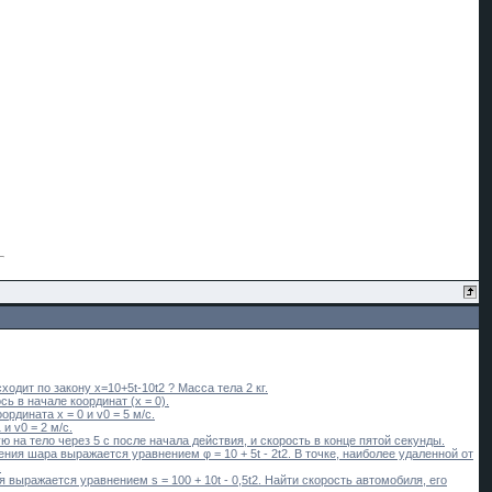
дит по закону х=10+5t-10t2 ? Масса тела 2 кг.
ь в начале координат (х = 0).
рдината x = 0 и v0 = 5 м/с.
и v0 = 2 м/с.
ю на тело через 5 с после начала действия, и скорость в конце пятой секунды.
ния шара выражается уравнением φ = 10 + 5t - 2t2. В точке, наиболее удаленной от
.
ыражается уравнением s = 100 + 10t - 0,5t2. Найти скорость автомобиля, его