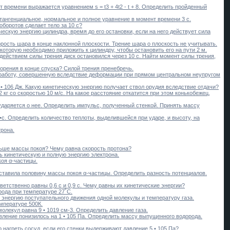
т времени выражается уравнением s = t3 + 4t2 - t + 8. Определить пройденный
, тангенциальное, нормальное и полное уравнение в момент времени 3 с.
оборотов сделает тело за 10 с?
ческую энергию цилиндра, время до его остановки, если на него действует сила
орость шара в конце наклонной плоскости. Трение шара о плоскость не учитывать.
 которую необходимо приложить к цилиндру, чтобы остановить его на пути 2 м.
 действием силы трения диск остановился через 10 с. Найти момент силы трения,
корения в конце спуска? Силой трения пренебречь.
ь работу, совершенную вследствие деформации при прямом центральном неупругом
5 • 106 Дж. Какую кинетическую энергию получает ствол орудия вследствие отдачи?
2 кг со скоростью 10 м/с. На какое расстояние откатится при этом конькобежец,
о ударяется о нее. Определить импульс, полученный стенкой. Принять массу
•с. Определить количество теплоты, выделившейся при ударе, и высоту, на
трона.
льше массы покоя? Чему равна скорость протона?
ь кинетическую и полную энергию электрона.
коя α-частицы.
оставила половину массы покоя α-частицы. Определить разность потенциалов.
етственно равны 0,6 с и 0,9 с. Чему равны их кинетические энергии?
рода при температуре 27˚С.
ю энергию поступательного движения одной молекулы и температуру газа.
емпературе 500К.
молекул равна 9 • 1019 см-3. Определить давление газа.
авление понизилось на 1 • 105 Па. Определить массу выпущенного водорода.
о нагреть сосуд, если его стенки выдерживают давление 5 • 105 Па?