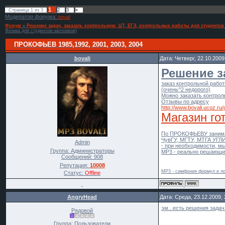
1
Страница
1
из
3
2
3
»
Модератор форума:
bovali
Форум
»
Решение задач, заказать контрольную, ЦТ, ЕГЭ, контрольные работы для студентов
Физика для студентов-заочников)
ПРОКОФЬЕВ 1985,1992, 2001, 2003, 2004
bovali
Дата: Четверг, 22.10.200
Решение з
заказ контрольной рабо
(очень^2 недорого)
Можно заказать контрол
Отзывы по адресу
http://www.bovali.ucoz.ru/
Магазин го
По ПРОКОФЬЕВУ занима
ЧувГУ, МГТУ, МТГА УГЛИЧ
Admin
- при необходимости, м
Группа: Администраторы
МР3 - реально решающий
Сообщений:
908
Репутация:
10008
MP3 - симфония формул и ло
Статус:
Offline
AngryHead
Дата: Среда, 23.12.2009,
эм...есть решения задач
Рядовой
Группа: Пользователи