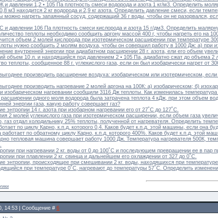
К и давлении 1,2 • 105 Па плотность смеси водорода и азота 1 кг/м3. Определить мол
0,8 м3 находится 2 кг водорода и 2,9 кг азота. Определить давление смеси, если тем
ы можно нагреть запаянный сосуд, содержащий 36 г воды, чтобы он не разорвался, ес
˚С и давлении 106 Па плотность смеси кислорода и азота 15 г/дм3. Определить маляр
оличество теплоты необходимо сообщить аргону массой 400 г, чтобы нагреть его на 100
личится объем 2 молей кислорода при изотермическом расширении при температуре 300
плоты нужно сообщить 2 молям воздуха, чтобы он совершил работу в 1000 Дж: а) при 
нение внутренней энергии при адиабатном расширении 28 г. азота, ели его объем увел
й объем 10 л. и находящийся под давлением 2 • 105 Па, адиабатно сжат до объема 2 
во теплоты, сообщенное 88 г. углекислого газа, если он был изобарически нагрет от 30
 выгоднее производить расширение воздуха: изобарическом или изотермическом, если 
выгоднее производить нагревание 2 молей аргона на 100К: а) изобарическом; б) изоха
при изобарическом нагревании сообщили 3116 Дж теплоты. Как изменилась температура 
 расширении одного моля водорода была затрачена теплота 4 кДж, при этом объем вод
ней энергии газа, какую работу совершает газ?
е энтропии 14 г. азота при изобарном нагревании его от 27˚С до 127˚С.
пия 2 молей углекислого газа при изотермическом расширении, если объем газа увели
о, газ отдал холодильнику 25% теплоты, полученной от нагревателя. Определить темпе
отает по циклу Карно, к.п.д. которого 0,4. Каков будет к.п.д. этой машины, если она 
работает по обратному циклу Карно, к.п.д. которого 400%. Каков будет к.п.д. этой ма
арно тепловая машина совершает работу 1000 Дж. Температура нагревателя 500К, тем
.
ропии при нагревании 2 кг. воды от 0 до 100˚С и последующем превращении ее в пар п
ропии при плавлении 2 кг. свинца и дальнейшем его охлаждении от 327 до 0˚С.
е энтропии, происходящее при смешивании 2 кг. воды, находящихся при температуре 3
ходящийся при температуре 0˚С, нагревают до температуры 57˚С. Определить изменени
гики
0, 14:53 | Сообщение #
6