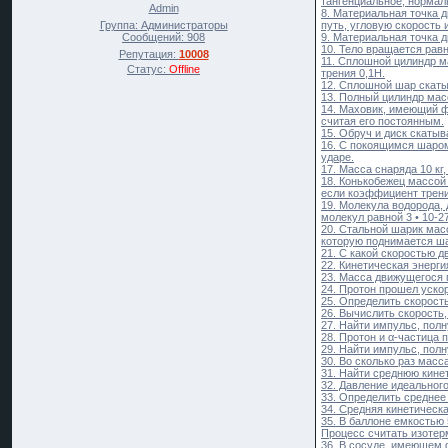
тангенциальное, нормаль
Admin
8. Материальная точка д
путь, угловую скорость 
Группа: Администраторы
9. Материальная точка д
Сообщений:
908
10. Тело вращается равн
Репутация:
10008
11. Сплошной цилиндр ма
Статус:
Offline
трения 0,1Н.
12. Сплошной шар скатыв
13. Полный цилиндр масс
14. Маховик, имеющий фо
считая его постоянным.
15. Обруч и диск скатыв
16. С покоящимся шаром
ударе.
17. Масса снаряда 10 кг
18. Конькобежец массой 
если коэффициент трения
19. Молекула водорода, 
молекул равной 3 • 10-27
20. Стальной шарик масс
которую поднимается ша
21. С какой скоростью д
22. Кинетическая энерги
23. Масса движущегося п
24. Протон прошел уско
25. Определить скорост
26. Вычислить скорость,
27. Найти импульс, полн
28. Протон и α-частица
29. Найти импульс, полн
30. Во сколько раз масс
31. Найти среднюю кине
32. Давление идеальног
33. Определить среднее
34. Средняя кинетическа
35. В баллоне емкостью 
Процесс считать изотер
36. В сосуде, имеющем ф