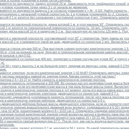
ное и полное ускорение в конце пятой секунды.
вижется по окружности, радиус которой 20 м. Зависимость пути, пройденного точкой, о
и угловое ускорение точки через 3 с от начала ее движения.
вижется по окружности радиуса 1 м согласно уравнению s = 8t - 0,2t3. Найти скорость
оускоренно с начальной угловой скоростью 5с-1 и угловым ускорением 1с-2. Сколько 
ссой 0,1 кг катится без скольжения с постоянной скоростью 4 м/с. Определить кинети
ается по наклонной плоскости, длина которой 1 м. и угол наклона 30˚. Определить ск
ой 1 кг катится по горизонтальной поверхности со скорость. 10 м/с. Определить силу,
рму диска массой 10 кг и радиусом 0,1 м., был раскручен до частоты 120 мин-1. Под
аются с наклонной плоскости, составляющей угол 30˚ с горизонтом. Чему равны их ус
 массой 2 кг сталкивается такой же шар, движущийся со скоростью 1 м/с. Вычислит
, масса ствола орудия 500 кг. При выстреле снаряд получает кинетическую энергию 1,
60 кг, стоя на коньках на льду, бросает в горизонтальном направлении камень массой 
 коньков о лед 0,02.
двигающаяся со скоростью 400 м/с, подлетает к стенке сосуда под углом 60˚ и упруг
 кг.
ой 50 г упал с высоты 1 м на большую плиту, передав ее импульс силы, равный 0,27Н
рик.
вижется электрон, если его кинетическая энергия 1,02 МэВ? Определить импульс элек
я частицы оказалась равной ее энергии покоя. Какова скорость этой частицы?
ротона 2,5 • 10-27 кг. Найти скорость и кинетическую энергию протона.
ряющую разность потенциалов в 200 МВ. Во сколько раз его релятивистская масса бо
ь электрона, если его релятивистская масса в три раза больше массы покоя. Вычислит
 полную и кинетическую энергию протона в тот момент, когда его масса равна масс по
ую и кинетическую энергию электрона, движущегося со скоростью, равной 0,7 с.
 проходят одинаковую ускоряющую разность потенциалов, после чего масса протона с
ую и кинетическую энергию нейтрона, движущегося со скоростью 0,6 с.
а движущегося дейтрона больше массы движущегося электрона, если их скорости соотв
тическую энергию вращательного движения всех молекул, содержащихся в 0,20 г водо
о газа 10 мПа, концентрация молекул 8 • 1010 см-3. Определить среднюю кинетическу
 значение полной кинетической энергии одной молекулы аргона и водяного пара при т
я энергия поступательного движения молекул газа равна 15 • 10-21 Дж. Концентрация 
50 л находится сжатый водород при 27˚С. После того, как часть воздуха выпустили, д
мическим.
орму шара, радиус которого 0,1 м, находится 56 г. азота. До какой температуры можн