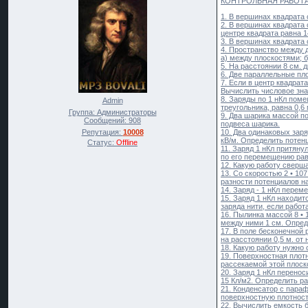
КОНТРОЛЬНАЯ РАБОТА
1. В вершинах квадрата
2. В вершинах квадрата 
центре квадрата равна 1
3. В вершинах квадрата 
4. Пространство между 
а) между плоскостями; б
5. На расстоянии 8 см. 
6. Две параллельные пл
7. Если в центр квадрат
Вычислить числовое зна
8. Заряды по 1 нКл пом
Admin
треугольника, равна 0,6
Группа: Администраторы
9. Два шарика массой по
Сообщений:
908
подвеса шарика.
10. Два одинаковых заряд
Репутация:
10008
кВ/м. Определить потенц
Статус:
Offline
11. Заряд 1 нКл притяну
по его перемещению ра
12. Какую работу сверш
13. Со скоростью 2 • 10
разности потенциалов на
14. Заряд - 1 нКл перем
15. Заряд 1 нКл находит
заряда нити, если работ
16. Пылинка массой 8 •
между ними 1 см. Опред
17. В поле бесконечной 
на расстоянии 0,5 м. от
18. Какую работу нужно 
19. Поверхностная плот
рассекаемой этой плоск
20. Заряд 1 нКл перенос
15 Кл/м2. Определить р
21. Конденсатор с пара
поверхностную плотност
22. Вычислить емкость 