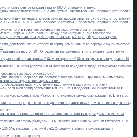
ими поля в центре квадрата равен 500 В. определить заряд.
едних заряда положительные, а два других - отрицательные, напряженность поля в
л поля в центре квадрата, если одни из зарядов отличается по знаку от остальных.
5 • 10-8 и -9 • 10-8 Кл/м2 заполнено стеклом. Определить напряженность поля:
тенциал поля в точке, находящейся на расстоянии 5 см. от зарядов.
делить напряженность поля: а) между плоскостями; б) вне плоскостей.
то результирующая сила, действующая на каждый заряд, будет равна нулю.
я сил, действующих на четвертый заряд, помещенных на середине одной из сторон
я.
ти разошлись на угол 90˚. Определить напряженность и потенциал поля в точке
 удаленной на расстоянии 0,06 м. от одного и 0,08 м. от другого заряда, равна 10
мкКл/м2. На каком расстоянии от плоскости находился заряд, если работа сил поля
, разошлись до расстояния 10 см?
редине зазора в направлении, параллельном обкладкам. При какой минимальной
асстояние между его обкладками 1 см?
00 В. Определить работу сил поля и расстояние между этими точками.
твием поля нити заряд перемещается на 0,1 м. Определить линейную плотность
 плоского конденсатора. Разность потенциалов между обкладками 490 В, а зазор
мещается заряд из точки, находящейся на расстоянии 0,1 м. от плоскости, в точку
0,1 м?
лить поток вектора напряженности через поверхность сферы диаметром 15 см,
металлической сферы радиусом 0,1 м, заряженной с поверхностной плотностью 10-
• 106 В/м, площадь пластин 6 см2. Определить емкость конденсатора и
ых случаях их соединения.