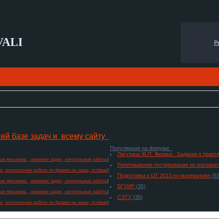
VALI
Р
сей базе задач и всему сайту
Популярное на форуме
Лагутина Ж.П. Физика . Задания к прак
ая механика , решение задач, контрольные работы
]
Репетиционое тестирование по математ
е, контрольная работа по физике на заказ, готовые
]
Подготовка к ЦТ 2013 по математике
(53
ая механика , решение задач, контрольные работы
]
БГУИР
(35)
ая механика , решение задач, контрольные работы
]
СЗТУ
(35)
е, контрольная работа по физике на заказ, готовые
]