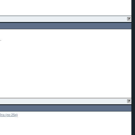
та (по 25р)