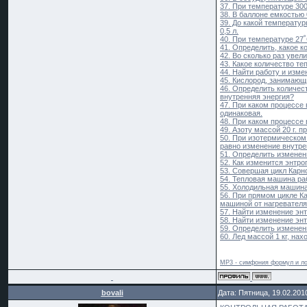
37. При температуре 300
38. В баллоне емкостью 
39. До какой температур
0,5 л.
40. При температуре 27
41. Определить, какое к
42. Во сколько раз уве
43. Какое количество те
44. Найти работу и изме
45. Кислород, занимающи
46. Определить количест
внутренняя энергия?
47. При каком процессе
одинаковая.
48. При каком процессе 
49. Азоту массой 20 г. 
50. При изотермическом
равно изменение внутрен
51. Определить изменени
52. Как изменится энтро
53. Совершая цикл Карн
54. Тепловая машина раб
55. Холодильная машина 
56. При прямом цикле К
машиной от нагревателя
57. Найти изменение энт
58. Найти изменение энт
59. Определить изменени
60. Лед массой 1 кг, на
MP3 - симфония формул и ло
bovali
Дата: Пятница, 19.02.201