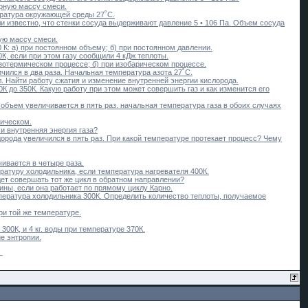
ярную массу смеси.
пература окружающей среды 27˚С.
ли известно, что стенки сосуда выдерживают давление 5 • 106 Па. Объем сосуда
ную массу смеси.
 К: а) при постоянном объему; б) при постоянном давлении.
К, если при этом газу сообщили 4 кДж теплоты.
изотермическом процессе; б) при изобарическом процессе.
ичился в два раза. Начальная температура азота 27˚С.
л. Найти работу сжатия и изменение внутренней энергии кислорода.
0К до 350К. Какую работу при этом может совершить газ и как изменится его
объем увеличивается в пять раз. начальная температура газа в обоих случаях
рическом.
и внутренняя энергия газа?
орода увеличился в пять раз. При какой температуре протекает процесс? Чему
чивается в четыре раза.
ратуру холодильника, если температура нагревателя 400К.
будет совершать тот же цикл в обратном направлении?
шины, если она работает по прямому циклу Карно.
пература холодильника 300К. Определить количество теплоты, получаемое
ри той же температуре.
00К, и 4 кг. воды при температуре 370К.
е энтропии.