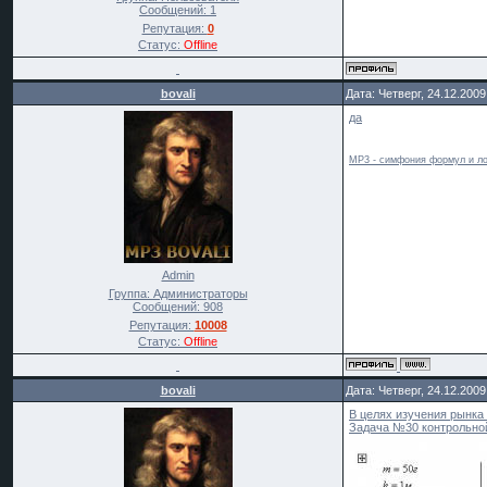
Сообщений:
1
Репутация:
0
Статус:
Offline
bovali
Дата: Четверг, 24.12.200
да
MP3 - симфония формул и ло
Admin
Группа: Администраторы
Сообщений:
908
Репутация:
10008
Статус:
Offline
bovali
Дата: Четверг, 24.12.200
В целях изучения рынка
Задача №30 контрольно