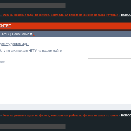
»
Физика, решение задач по физике, контрольная работа по физике на заказ, готовые
»
НОВОС
СИТЕТ
0, 12:17 | Сообщение #
1
для студентов ИДО
оту по физике для НГТУ на нашем сайте
гики
»
Физика, решение задач по физике, контрольная работа по физике на заказ, готовые
»
НОВОС