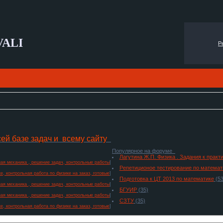
VALI
Р
сей базе задач и всему сайту
Популярное на форуме
Лагутина Ж.П. Физика . Задания к прак
ая механика , решение задач, контрольные работы
]
Репетиционое тестирование по математ
е, контрольная работа по физике на заказ, готовые
]
Подготовка к ЦТ 2013 по математике
(53
ая механика , решение задач, контрольные работы
]
БГУИР
(35)
ая механика , решение задач, контрольные работы
]
СЗТУ
(35)
е, контрольная работа по физике на заказ, готовые
]