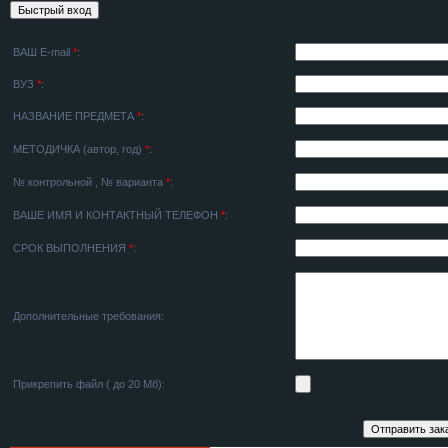
ВАШ E-mail
*
:
ВУЗ
*
:
НАЗВАНИЕ ПРЕДМЕТА
*
:
МЕТОДИЧКА (автор, год)
*
:
№ контрольной , № варианта
*
:
ВАШЕ ИМЯ И КОНТАКТНЫЙ ТЕЛЕФОН
*
:
СРОК ВЫПОЛНЕНИЯ
*
:
Дополнительные требования:
Прикрепить файл ( до 20 Мб):