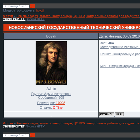
1
Страница
1
из
1
Модератор форума:
bovali
Форум
»
Решение задач, заказать контрольную, ЦТ, ЕГЭ, контрольные работы для студентов
УНИВЕРСИТЕТ
(Физика НГТУ)
НОВОСИБИРСКИЙ ГОСУДАРСТВЕННЫЙ ТЕХНИЧЕСКИЙ УНИВЕР
bovali
Дата: Четверг, 30.09.201
ФИЗИКА
Методические указания 
Решить контрольную раб
MP3 - симфония формул и ло
Admin
Группа: Администраторы
Сообщений:
908
Репутация:
10008
Статус:
Offline
Форум
»
Решение задач, заказать контрольную, ЦТ, ЕГЭ, контрольные работы для студентов
УНИВЕРСИТЕТ
(Физика НГТУ)
1
Страница
1
из
1