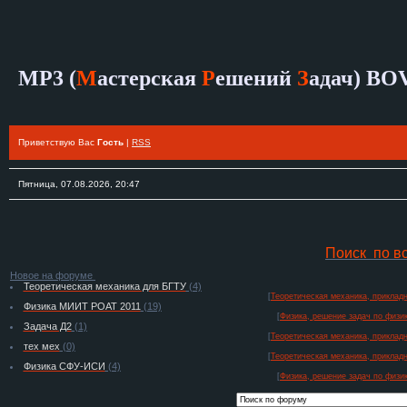
MP3 (
М
астерская
Р
ешений
З
адач)
BO
Приветствую Вас
Гость
|
RSS
Пятница, 07.08.2026, 20:47
Поиск по в
Новое на форуме
Теоретическая механика для БГТУ
(4)
[
Теоретическая механика, прикладн
Физика МИИТ РОАТ 2011
(19)
[
Физика, решение задач по физик
Задача Д2
(1)
[
Теоретическая механика, прикладн
тех мех
(0)
[
Теоретическая механика, прикладн
Физика СФУ-ИСИ
(4)
[
Физика, решение задач по физик