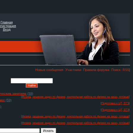
Главная
егистрация
Вход
Новые сообщения
·
Участники
·
Правила форума
·
Поиск
·
RSS
]
тическим занятиям
(59)
[
Физика, решение задач по физике, контрольная работа по физике на заказ, готовые
]
ике
(59)
[
Подготовка к ЦТ, ЕГЭ
]
)
[
Подготовка к ЦТ, ЕГЭ
]
[
Физика, решение задач по физике, контрольная работа по физике на заказ, готовые
]
[
Физика, решение задач по физике, контрольная работа по физике на заказ, готовые
]