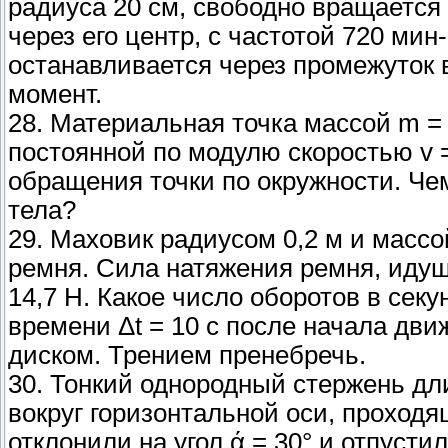
радиуса 20 см, свободно вращается
через его центр, с частотой 720 ми
останавливается через промежуток 
момент.
28. Материальная точка массой m = 
постоянной по модулю скоростью v = 
обращения точки по окружности. Че
тела?
29. Маховик радиусом 0,2 м и массо
ремня. Сила натяжения ремня, идущ
14,7 Н. Какое число оборотов в сек
времени Δt = 10 с после начала дв
диском. Трением пренебречь.
30. Тонкий однородный стержень дл
вокруг горизонтальной оси, проходя
отклонили на угол ά = 30° и отпуст