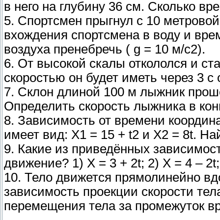
в него на глубину 36 см. Сколько вр
5. Спортсмен прыгнул с 10 метровой
вхождения спортсмена в воду и вре
воздуха пренебречь ( g = 10 м/с2).
6. От высокой скалы откололся и ст
скоростью он будет иметь через 3 с
7. Склон длиной 100 м лыжник прошёл
Определить скорость лыжника в кон
8. Зависимость от времени координа
имеет вид: Х1 = 15 + t2 и Х2 = 8t. Н
9. Какие из приведённых зависимос
движение? 1) Х = 3 + 2t; 2) X = 4 – 2t; 3
10. Тело движется прямолинейно вд
зависимость проекции скорости тел
перемещения тела за промежуток вре