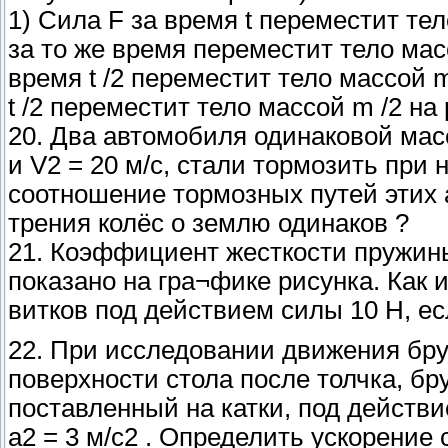
1) Сила F за время t переместит те
за то же время переместит тело масс
время t /2 переместит тело массой m
t /2 переместит тело массой m /2 н
20. Два автомобиля одинаковой масс
и V2 = 20 м/с, стали тормозить при
соотношение тормозных путей этих
трения колёс о землю одинаков ?
21. Коэффициент жесткости пружины 
показано на гра¬фике рисунка. Как
витков под действием силы 10 Н, ес
22. При исследовании движения брус
поверхности стола после толчка, бру
поставленный на катки, под действ
а2 = 3 м/с2 . Определить ускорение 