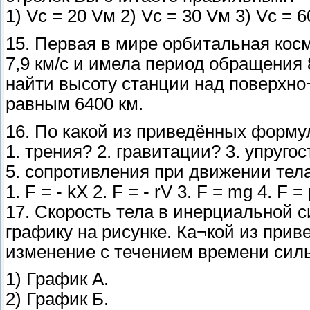
1) Vc = 20 Vм 2) Vc = 30 Vм 3) Vc = 
15. Первая в мире орбитальная кос
7,9 км/с и имела период обращения 
найти высоту станции над поверхн
равным 6400 км.
16. По какой из приведённых форм
1. трения? 2. гравитации? 3. упругос
5. сопротивления при движении тела
1. F = - kX 2. F = - rV 3. F = mg 4. F
17. Скорость тела в инерциальной с
графику на рисунке. Ка¬кой из при
изменение с течением времени силы
1) График А.
2) График Б.