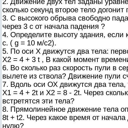
2. Движение двух тел заданы уравнени
сколько секунд второе тело догонит
3. С высокого обрыва свободно пада
через 3 с от начала падения ?
4. Определите высоту здания, если 
с. ( g = 10 м/с2).
5. По оси Х движутся два тела: перво
Х2 = 4 + 3 t , В какой момент времен
6. Во сколько раз скорость пули в 
вылете из ствола? Движение пули с
7. Вдоль оси ОХ движутся два тела
Х1 = 4 + 2t и Х2 = 8 - 2t. Через ск
встретятся эти тела?
8. Прямолинейное движение тела оп
8t + t2. Через какое время от начал
нулю?