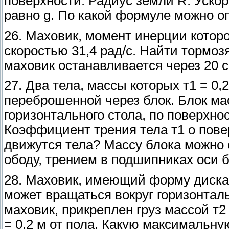
поверхности. Радиус земли R. Уско
равно g. По какой формуле можно о
26. Маховик, момент инерции которог
скоростью 31,4 рад/с. Найти тормоз
маховик останавливается через 20 с
27. Два тела, массы которых т1 = 0,25
переброшенной через блок. Блок мас
горизонтального стола, по поверхнос
Коэффициент трения тела т1 о повер
движутся тела? Массу блока можно 
ободу, трением в подшипниках оси 
28. Маховик, имеющий форму диска м
может вращаться вокруг горизонталь
маховик, прикреплен груз массой т2 
= 0,2 м от пола. Какую максимальну