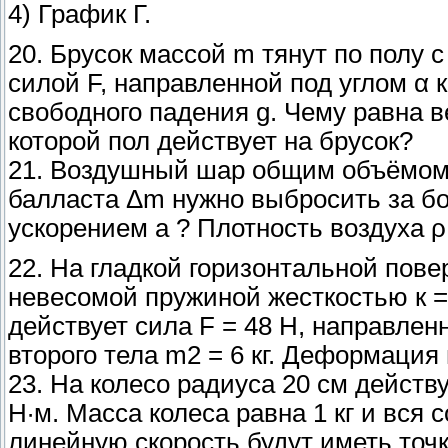
4) График Г.
20. Брусок массой m тянут по полу с
силой F, направленной под углом α
свободного падения g. Чему равна 
которой пол действует на брусок?
21. Воздушный шар общим объёмом 
балласта Δm нужно выбросить за бо
ускорением а ? Плотность воздуха ρ
22. На гладкой горизонтальной пове
невесомой пружиной жесткостью к = 
действует сила F = 48 Н, направленн
второго тела m2 = 6 кг. Деформация
23. На колесо радиуса 20 см дейст
Н·м. Масса колеса равна 1 кг и вся 
линейную скорость будут иметь точк