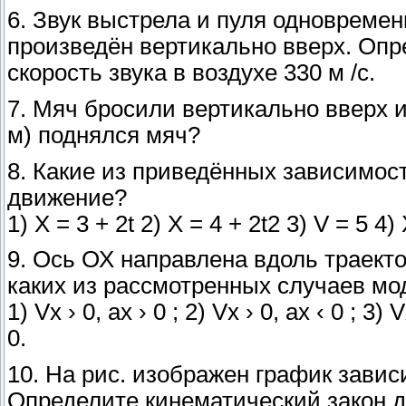
6. Звук выстрела и пуля одновреме
произведён вертикально вверх. Опр
скорость звука в воздухе 330 м /с.
7. Мяч бросили вертикально вверх и
м) поднялся мяч?
8. Какие из приведённых зависимос
движение?
1) X = 3 + 2t 2) X = 4 + 2t2 3) V = 5 4) 
9. Ось ОХ направлена вдоль траект
каких из рассмотренных случаев мо
1) Vx › 0, ах › 0 ; 2) Vx › 0, ах ‹ 0 ; 3) V
0.
10. На рис. изображен график завис
Определите кинематический закон д