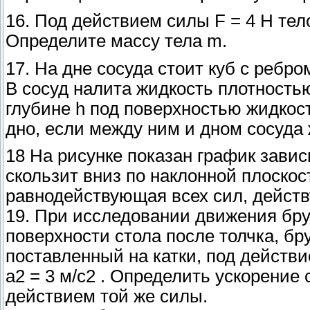
16. Под действием силы F = 4 Н тело
Определите массу тела m.
17. На дне сосуда стоит куб с ребр
В сосуд налита жидкость плотностью
глубине h под поверхностью жидкост
дно, если между ним и дном сосуда 
18 На рисунке показан график завис
скользит вниз по наклонной плоскост
равнодействующая всех сил, дейст
19. При исследовании движения брус
поверхности стола после толчка, бру
поставленный на катки, под действ
а2 = 3 м/с2 . Определить ускорение 
действием той же силы.