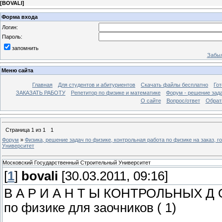
[
BOVALI
]
Форма входа
Логин:
Пароль:
запомнить
Забыл
Меню сайта
Главная
Для студентов и абитуриентов
Скачать файлы бесплатно
Го
ЗАКАЗАТЬ РАБОТУ
Репетитор по физике и математике
Форум - решение зад
О сайте
Вопрос/ответ
Обрат
Страница
1
из
1
1
Форум
»
Физика, решение задач по физике, контрольная работа по физике на заказ, г
Университет
Московский Государственный Строительный Университет
[
1
]
bovali
[30.03.2011, 09:16]
В А Р И А Н Т Ы КОНТРОЛЬНЫХ Д О
по физике для заочников ( 1)