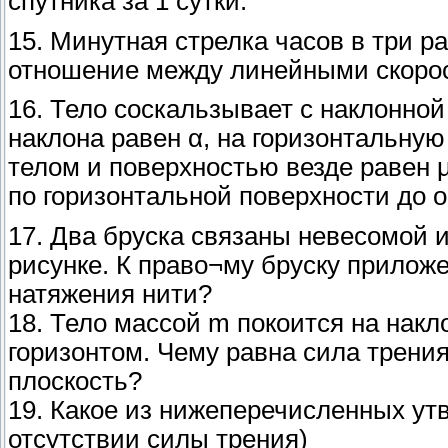
спутника за 1 сутки.
15. Минутная стрелка часов в три р
отношение между линейными скорос
16. Тело соскальзывает с наклонной
наклона равен α, на горизонтальну
телом и поверхностью везде равен 
по горизонтальной поверхности до о
17. Два бруска связаны невесомой 
рисунке. К право¬му бруску приложе
натяжения нити?
18. Тело массой m покоится на накл
горизонтом. Чему равна сила трени
плоскость?
19. Какое из нижеперечисленных ут
отсутствии силы трения)