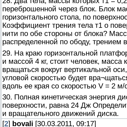
28. Два тела, массы которых т1 = 0,25
переброшенной через блок. Блок мас
горизонтального стола, по поверхнос
Коэффициент трения тела т1 о пове
нити по обе стороны от блока? Мас
распределенной по ободу, трением 
29. На краю горизонтальной платф
и массой 4 кг, стоит человек, масса
вращаться вокруг вертикальной оси,
угловой скоростью будет вра¬щатьс
вдоль ее края со скоростью V = 2 м
30. Полная кинетическая энергия ди
поверхности, равна 24 Дж Определи
и вращательного движений диска.
[
2
]
bovali
[30.03.2011, 09:17]