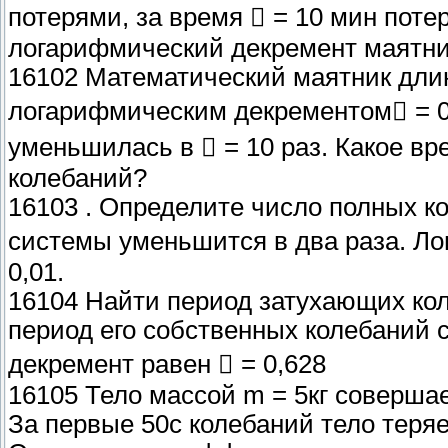
потерями, за время  = 10 мин поте
логарифмический декремент маятни
16102 Математический маятник длино
логарифмическим декрементом = 0,
уменьшилась в  = 10 раз. Какое в
колебаний?
16103 . Определите число полных ко
системы уменьшится в два раза. Ло
0,01.
16104 Найти период затухающих ко
период его собственных колебаний с
декремент равен  = 0,628
16105 Тело массой m = 5кг соверша
За первые 50с колебаний тело теря