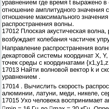
уравнением где время t выражено в 
отношение амплитудного значения 
отношение максимального значения 
распространения волны.
17012 Плоская акустическая волна,
возбуждает колебания частичек упру
Направление распространения волны
декартовой системы координат X, Y,
точек среды с координатами {x1,y1,z1
17013 Найти волновой вектор k и с
уравнением .
17014 . Вычислить скорость распро
алюминии, латуни, меди, никеле, се
17015 Ухо человека воспринимает а
min = 16 Гц до max = 20 кГц. Оп