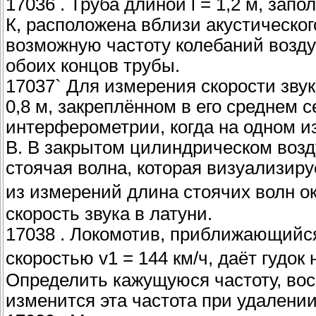
17036 . Труба длиной l = 1,2 м, зап
К, расположена вблизи акустическо
возможную частоту колебаний возду
обоих концов трубы.
17037` Для измерения скорости звук
0,8 м, закреплённом в его среднем 
интерферометрии, когда на одном и
В. В закрытом цилиндрическом воз
стоячая волна, которая визуализир
из измерений длина стоячих волн ок
скорость звука в латуни.
17038 . Локомотив, приближающийс
скоростью v1 = 144 км/ч, даёт гудок 
Определить кажущуюся частоту, вос
изменится эта частота при удалени