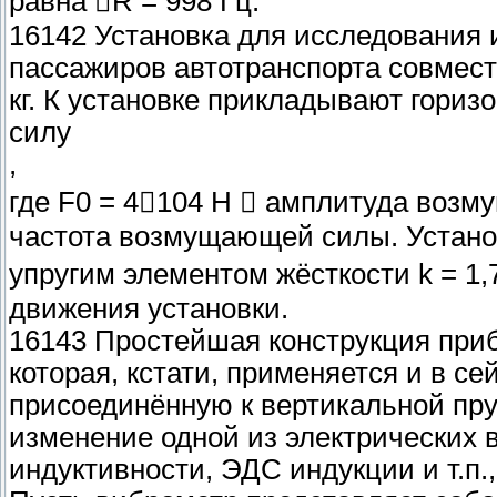
равна R = 998 Гц.
16142 Установка для исследования
пассажиров автотранспорта совмест
кг. К установке прикладывают гор
силу
,
где F0 = 4104 Н  амплитуда возм
частота возмущающей силы. Устано
упругим элементом жёсткости k = 1
движения установки.
16143 Простейшая конструкция при
которая, кстати, применяется и в с
присоединённую к вертикальной п
изменение одной из электрических в
индуктивности, ЭДС индукции и т.п.