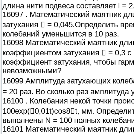
длина нити подвеса составляет l = 2
16097 . Математический маятник дл
затухания  = 0,045.Определить вре
колебаний уменьшится в 10 раз.
16098 Математический маятник длино
коэффициентом затухания  = 0,3 с 
коэффициент затухания, чтобы гарм
невозможными?
16099 Амплитуда затухающих колеба
= 20 раз. Во сколько раз амплитуда
16100 . Колебания некой точки проис
100exp(0,01t)cos8t, мм. Определит
выполнены N = 100 полных колебан
16101 Математический маятник длин