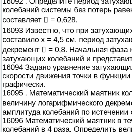
16092 . Определите период затухаю
колебаний системы без потерь раве
составляет  = 0,628.
16093 Известно, что при затухающих
составило х = 4,5 см, период затух
декремент  = 0,8. Начальная фаза 
затухающих колебаний и представит
16094 Задано уравнение затухающих
скорости движения точки в функции
графически.
16095 . Математический маятник ко
величину логарифмического декреме
амплитуда колебаний по истечении 
16096 Математический маятник в т
колебаний в 4 раза. Определить ве