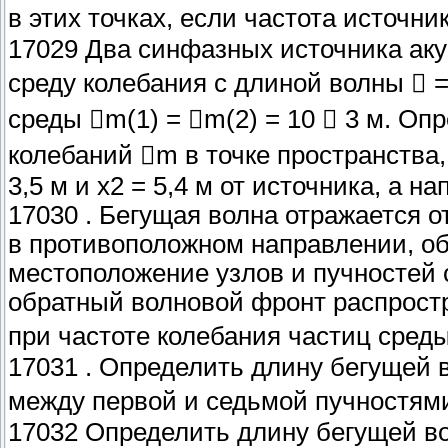
в этих точках, если частота источни
17029 Два синфазных источника аку
среду колебания с длиной волны  
среды m(1) = m(2) = 10  3 м. О
колебаний m в точке пространства,
3,5 м и х2 = 5,4 м от источника, а 
17030 . Бегущая волна отражается о
в противоположном направлении, об
местоположение узлов и пучностей 
обратный волновой фронт распростр
при частоте колебания частиц среды 
17031 . Определить длину бегущей 
между первой и седьмой пучностями 
17032 Определить длину бегущей в