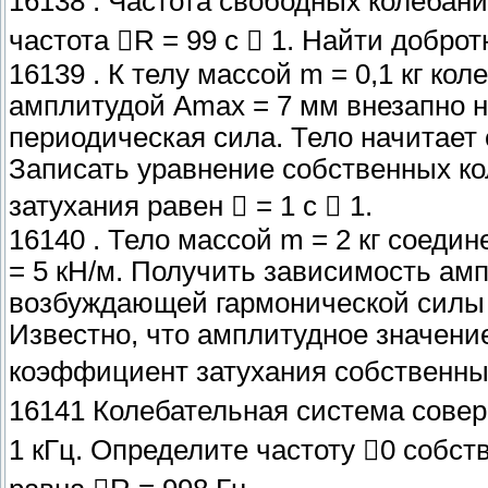
16138 . Частота свободных колебани
частота R = 99 с  1. Найти добро
16139 . К телу массой m = 0,1 кг к
амплитудой Amax = 7 мм внезапно 
периодическая сила. Тело начитает
Записать уравнение собственных к
затухания равен  = 1 с  1.
16140 . Тело массой m = 2 кг соеди
= 5 кН/м. Получить зависимость ам
возбуждающей гармонической силы 
Известно, что амплитудное значение
коэффициент затухания собственных 
16141 Колебательная система совер
1 кГц. Определите частоту 0 собст