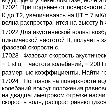
водороде и углекислом газе, если э
17021 При подъёме от поверхности 
К до Т2, увеличиваясь на Т = 7 мК/
волна распространится на высоту h =
17022 Для акустической волны возб
циклической частотой , получить з
фазовой скорости с.
17023 . Фазовая скорость акустичес
= 1 кГц  частота колебаний, = 200 Г
размерные коэффициенты. Найти гру
17024 . Поплавок на поверхности во
колебаний вокруг положения равнов
на двадцатиметровом отрезке насчи
скорость волн, распространяющихся