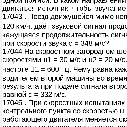
двигаться источник, чтобы звучани
17043 . Поезд движущейся мимо неп
120 км/ч, даёт звуковой сигнал прод
кажущаяся продолжительность сигн
при скорости звука с = 348 м/с?
17044 На скоростном загородном ш
скоростями u1 = 30 м/с и u2 = 20 м/
частоте 1 = 600 Гц. Чему равна ка
водителем второй машины во время
результата при подаче сигнала вто
равной с = 332 м/с.
17045 . При скоростных испытаниях
контрольного пункта со скоростью u 
работающего двигателя меняется ск