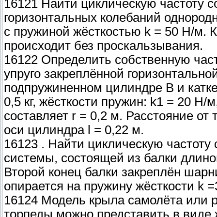
16121 Найти циклическую частоту 
горизонтальных колебаний однородно
с пружиной жёсткостью k = 50 Н/м. 
происходит без проскальзывания.
16122 Определить собственную част
упруго закреплённой горизонтальной
подпружиненном цилиндре В и катке
0,5 кг, жёсткости пружин: k1 = 20 Н/
составляет r = 0,2 м. Расстояние о
оси цилиндра l = 0,22 м.
16123 . Найти циклическую частоту
системы, состоящей из балки длиной 
Второй конец балки закреплён шарни
опирается на пружину жёсткости k =
16124 Модель крыла самолёта или р
торпеды можно представить в виде