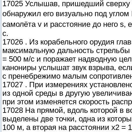
17025 Услышав, пришедший сверху 
обнаружил его визуально под углом 
самолёта v и расстояние до него s, 
с.
17026 . Из корабельного орудия гла
максимальную дальность стрельбы 
= 500 м/с и поражает надводную це
канониры услышат звук взрыва, есл
с пренебрежимо малым сопротивле
17027 . При измерениях установлено
из одной среды в другую увеличиваю
при этом изменяется скорость расп
17028 На прямой, вдоль которой в в
выделены две точки, одна из которы
100 м, а вторая на расстоянии х2 =