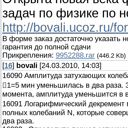
задач по физике по н
http://bovali.ucoz.ru/f
В форме заказ достаточно указать н
гарантия до полной сдачи
Прикрепления:
9952288.rar
(446.2 Kb)
[
16
]
bovali
[24.03.2010, 14:03]
16090 Амплитуда затухающих колеб
1=5 мин уменьшилась в два раза. З
момента, амплитуда уменьшится в 
16091 Логарифмический декремент м
полных колебаний N, которые сове
два раза.