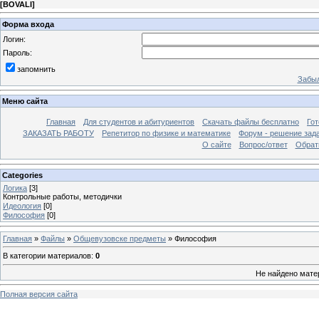
[
BOVALI
]
Форма входа
Логин:
Пароль:
запомнить
Забыл
Меню сайта
Главная
Для студентов и абитуриентов
Скачать файлы бесплатно
Го
ЗАКАЗАТЬ РАБОТУ
Репетитор по физике и математике
Форум - решение зад
О сайте
Вопрос/ответ
Обрат
Categories
Логика
[3]
Контрольные работы, методички
Идеология
[0]
Философия
[0]
Главная
»
Файлы
»
Общевузовске предметы
» Философия
В категории материалов
:
0
Не найдено мате
Полная версия сайта